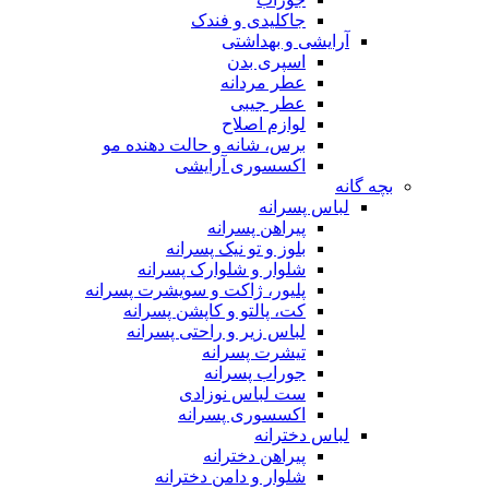
جاکلیدی و فندک
آرایشی و بهداشتی
اسپری بدن
عطر مردانه
عطر جیبی
لوازم اصلاح
برس، شانه و حالت دهنده مو
اکسسوری آرایشی
بچه گانه
لباس پسرانه
پیراهن پسرانه
بلوز و تو نیک پسرانه
شلوار و شلوارک پسرانه
پلیور، ژاکت و سویشرت پسرانه
کت، پالتو و کاپشن پسرانه
لباس زیر و راحتی پسرانه
تیشرت پسرانه
جوراب پسرانه
ست لباس نوزادی
اکسسوری پسرانه
لباس دخترانه
پیراهن دخترانه
شلوار و دامن دخترانه