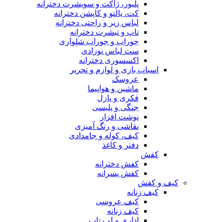
پلیور، ژاکت و سویشرت دخترانه
کت، پالتو و کاپشن دخترانه
لباس زیر و راحتی دخترانه
تاپ و تیشرت دخترانه
جوراب و جوراب شلواری
ست لباس نوزادی
اکسسوری دخترانه
اسباب بازی و لوازم و تحریر
عروسک
ماشین و هواپیما
فکری و پازل
جنگی و پلیسی
نوشت افزار
نقاشی و رنگ آمیزی
کیف، کوله و جامدادی
دفتر و کاغذ
کفش
کفش دخترانه
کفش پسرانه
کیف و کفش
کیف زنانه
کیف عروسی
کیف زنانه
اداری و لب تاپ