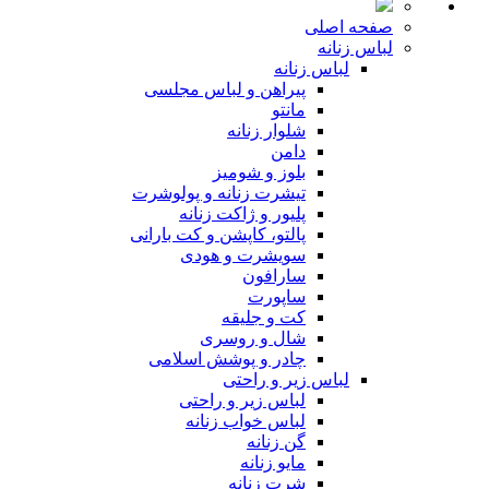
صفحه اصلی
لباس زنانه
لباس زنانه
پیراهن و لباس مجلسی
مانتو
شلوار زنانه
دامن
بلوز و شومیز
تیشرت زنانه و پولوشرت
پلیور و ژاکت زنانه
پالتو، کاپشن و کت بارانی
سویشرت و هودی
سارافون
ساپورت
کت و جلیقه
شال و روسری
چادر و پوشش اسلامی
لباس زیر و راحتی
لباس زیر و راحتی
لباس خواب زنانه
گن زنانه
مایو زنانه
شرت زنانه