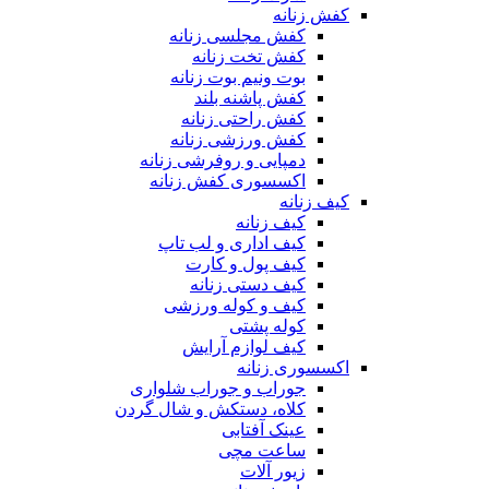
کفش زنانه
کفش مجلسی زنانه
کفش تخت زنانه
بوت ونیم بوت زنانه
کفش پاشنه بلند
کفش راحتی زنانه
کفش ورزشی زنانه
دمپایی و روفرشی زنانه
اکسسوری کفش زنانه
کیف زنانه
کیف زنانه
کیف اداری و لب تاپ
کیف پول و کارت
کیف دستی زنانه
کیف و کوله ورزشی
کوله پشتی
کیف لوازم آرایش
اکسسوری زنانه
جوراب و جوراب شلواری
کلاه، دستکش و شال گردن
عینک آفتابی
ساعت مچی
زیور آلات