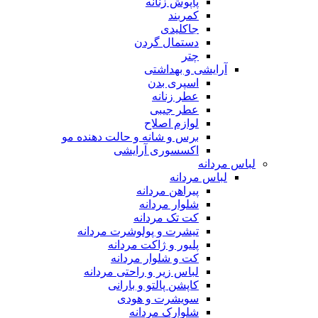
پاپوش زنانه
کمربند
جاکلیدی
دستمال گردن
چتر
آرایشی و بهداشتی
اسپری بدن
عطر زنانه
عطر جیبی
لوازم اصلاح
برس و شانه و حالت دهنده مو
اکسسوری آرایشی
لباس مردانه
لباس مردانه
پیراهن مردانه
شلوار مردانه
کت تک مردانه
تیشرت و پولوشرت مردانه
پلیور و ژاکت مردانه
کت و شلوار مردانه
لباس زیر و راحتی مردانه
کاپشن پالتو و بارانی
سویشرت و هودی
شلوارک مردانه