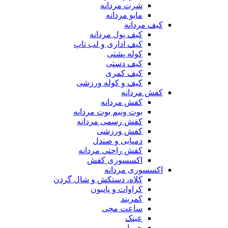
شرت مردانه
مایو مردانه
کیف مردانه
کیف پول مردانه
کیف اداری و لب تاپ
کوله پشتی
کیف دستی
کیف کمری
کیف و کوله ورزشی
کفش مردانه
کفش مردانه
بوت ونیم بوت مردانه
کفش رسمی مردانه
کفش ورزشی
دمپایی و صندل
کفش راحتی مردانه
اکسسوری کفش
اکسسوری مردانه
کلاه، دستکش و شال گردن
کراوات و پاپیون
کمربند
ساعت مچی
عینک
جوراب