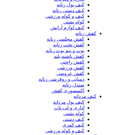
کیف پول زنانه
کیف دستی زنانه
کیف و کوله ورزشی
کوله پشتی
کیف لوازم آرایش
کفش زنانه
کفش مجلسی زنانه
کفش تخت زنانه
بوت و نیم بوت زنانه
کفش پاشنه بلند
کفش راحتی
کفش ورزشی
کفش عروسی
دمپایی و روفرشی زنانه
صندل زنانه
اکسسوری کفش
کیف مردانه
کیف پول مردانه
اداری و لب تاپ
کوله پشتی
کیف دستی
کیف کمری
کیف و کوله ورزشی