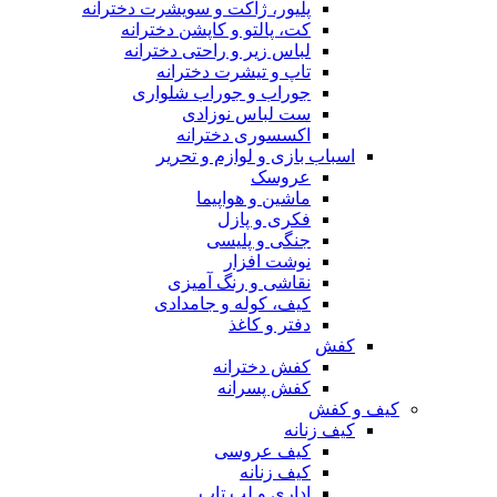
پلیور، ژاکت و سویشرت دخترانه
کت، پالتو و کاپشن دخترانه
لباس زیر و راحتی دخترانه
تاپ و تیشرت دخترانه
جوراب و جوراب شلواری
ست لباس نوزادی
اکسسوری دخترانه
اسباب بازی و لوازم و تحریر
عروسک
ماشین و هواپیما
فکری و پازل
جنگی و پلیسی
نوشت افزار
نقاشی و رنگ آمیزی
کیف، کوله و جامدادی
دفتر و کاغذ
کفش
کفش دخترانه
کفش پسرانه
کیف و کفش
کیف زنانه
کیف عروسی
کیف زنانه
اداری و لب تاپ