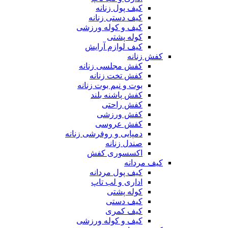
کیف پول زنانه
کیف دستی زنانه
کیف و کوله ورزشی
کوله پشتی
کیف لوازم آرایش
کفش زنانه
کفش مجلسی زنانه
کفش تخت زنانه
بوت و نیم بوت زنانه
کفش پاشنه بلند
کفش راحتی
کفش ورزشی
کفش عروسی
دمپایی و روفرشی زنانه
صندل زنانه
اکسسوری کفش
کیف مردانه
کیف پول مردانه
اداری و لب تاپ
کوله پشتی
کیف دستی
کیف کمری
کیف و کوله ورزشی