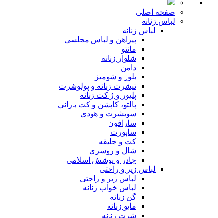
صفحه اصلی
لباس زنانه
لباس زنانه
پیراهن و لباس مجلسی
مانتو
شلوار زنانه
دامن
بلوز و شومیز
تیشرت زنانه و پولوشرت
پلیور و ژاکت زنانه
پالتو، کاپشن و کت بارانی
سویشرت و هودی
سارافون
ساپورت
کت و جلیقه
شال و روسری
چادر و پوشش اسلامی
لباس زیر و راحتی
لباس زیر و راحتی
لباس خواب زنانه
گن زنانه
مایو زنانه
شرت زنانه