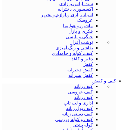
ست لباس نوزادی
اکسسوری دخترانه
اسباب بازی و لوازم و تحریر
عروسک
ماشین و هواپیما
فکری و پازل
جنگی و پلیسی
نوشت افزار
نقاشی و رنگ آمیزی
کیف، کوله و جامدادی
دفتر و کاغذ
کفش
کفش دخترانه
کفش پسرانه
کیف و کفش
کیف زنانه
کیف عروسی
کیف زنانه
اداری و لب تاپ
کیف پول زنانه
کیف دستی زنانه
کیف و کوله ورزشی
کوله پشتی