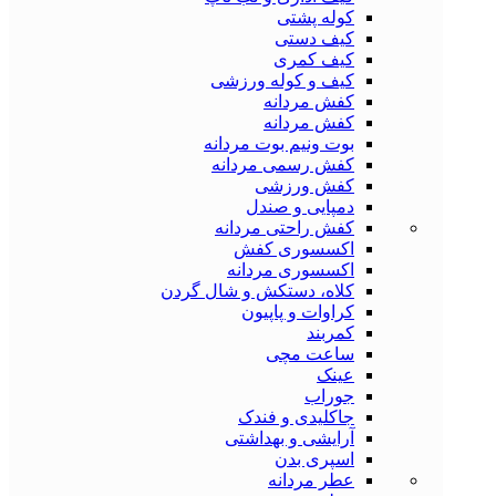
کوله پشتی
کیف دستی
کیف کمری
کیف و کوله ورزشی
کفش مردانه
کفش مردانه
بوت ونیم بوت مردانه
کفش رسمی مردانه
کفش ورزشی
دمپایی و صندل
کفش راحتی مردانه
اکسسوری کفش
اکسسوری مردانه
کلاه، دستکش و شال گردن
کراوات و پاپیون
کمربند
ساعت مچی
عینک
جوراب
جاکلیدی و فندک
آرایشی و بهداشتی
اسپری بدن
عطر مردانه