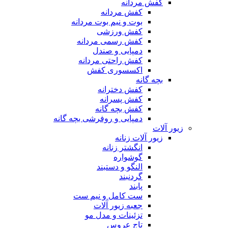
کفش مردانه
کفش مردانه
بوت و نیم بوت مردانه
کفش ورزشی
کفش رسمی مردانه
دمپایی و صندل
کفش راحتی مردانه
اکسسوری کفش
بچه گانه
کفش دخترانه
کفش پسرانه
کفش بچه گانه
دمپایی و روفرشی بچه گانه
زیور آلات
زیور آلات زنانه
انگشتر زنانه
گوشواره
النگو و دستبند
گردنبند
پابند
ست کامل و نیم ست
جعبه زیور آلات
تزئینات و مدل مو
تاج عروس