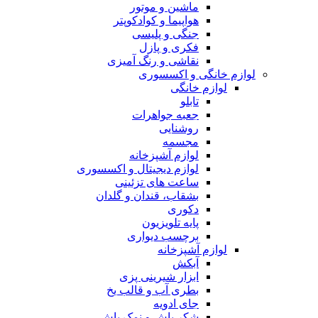
ماشین و موتور
هواپیما و کوادکوپتر
جنگی و پلیسی
فکری و پازل
نقاشی و رنگ آمیزی
لوازم خانگی و اکسسوری
لوازم خانگی
تابلو
جعبه جواهرات
روشنایی
مجسمه
لوازم آشپزخانه
لوازم دیجیتال و اکسسوری
ساعت های تزئینی
بشقاب، قندان و گلدان
دکوری
پایه تلویزیون
برچسب دیواری
لوازم آشپزخانه
آبکش
ابزار شیرینی پزی
بطری آب و قالب یخ
جای ادویه
شکر پاش و نمک پاش