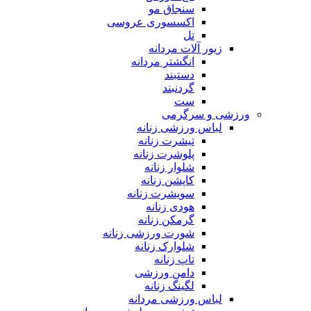
سنجاق مو
اکسسوری عروسی
تل
زیور آلات مردانه
انگشتر مردانه
دستبند
گردنبند
ست
ورزشی و سرگرمی
لباس ورزشی زنانه
تیشرت زنانه
پلوشرت زنانه
شلوار زنانه
کاپشن زنانه
سویشرت زنانه
هودی زنانه
گرمکن زنانه
شورت ورزشی زنانه
شلوارک زنانه
تاپ زنانه
دامن ورزشی
لگینگ زنانه
لباس ورزشی مردانه