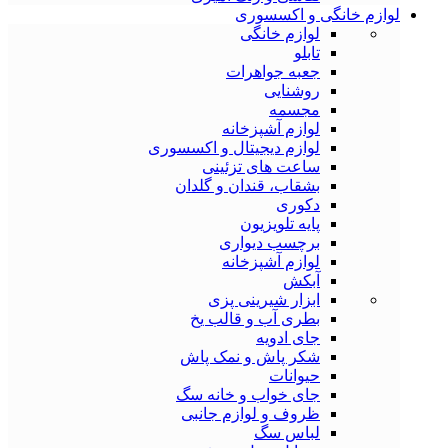
لوازم خانگی و اکسسوری
لوازم خانگی
تابلو
جعبه جواهرات
روشنایی
مجسمه
لوازم آشپزخانه
لوازم دیجیتال و اکسسوری
ساعت های تزئینی
بشقاب، قندان و گلدان
دکوری
پایه تلویزیون
برچسب دیواری
لوازم آشپزخانه
آبکش
ابزار شیرینی پزی
بطری آب و قالب یخ
جای ادویه
شکر پاش و نمک پاش
حیوانات
جای خواب و خانه سگ
ظروف و لوازم جانبی
لباس سگ