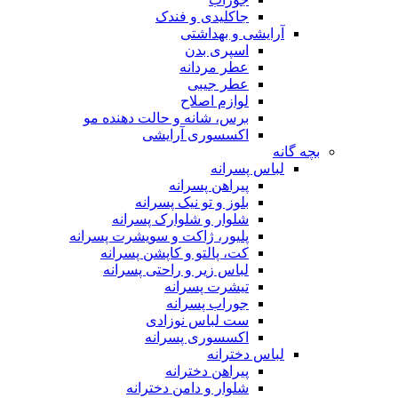
جاکلیدی و فندک
آرایشی و بهداشتی
اسپری بدن
عطر مردانه
عطر جیبی
لوازم اصلاح
برس، شانه و حالت دهنده مو
اکسسوری آرایشی
بچه گانه
لباس پسرانه
پیراهن پسرانه
بلوز و تو نیک پسرانه
شلوار و شلوارک پسرانه
پلیور، ژاکت و سویشرت پسرانه
کت، پالتو و کاپشن پسرانه
لباس زیر و راحتی پسرانه
تیشرت پسرانه
جوراب پسرانه
ست لباس نوزادی
اکسسوری پسرانه
لباس دخترانه
پیراهن دخترانه
شلوار و دامن دخترانه