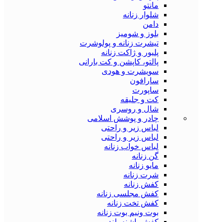
مانتو
شلوار زنانه
دامن
بلوز و شومیز
تیشرت زنانه و پولوشرت
پلیور و ژاکت زنانه
پالتو، کاپشن و کت بارانی
سویشرت و هودی
سارافون
ساپورت
کت و جلیقه
شال و روسری
چادر و پوشش اسلامی
لباس زیر و راحتی
لباس زیر و راحتی
لباس خواب زنانه
گن زنانه
مایو زنانه
شرت زنانه
کفش زنانه
کفش مجلسی زنانه
کفش تخت زنانه
بوت ونیم بوت زنانه
کفش پاشنه بلند