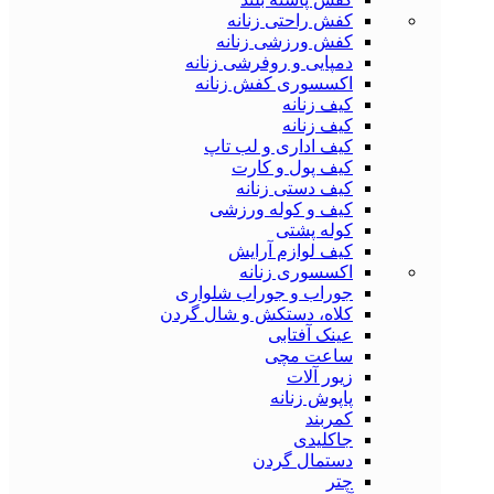
کفش راحتی زنانه
کفش ورزشی زنانه
دمپایی و روفرشی زنانه
اکسسوری کفش زنانه
کیف زنانه
کیف زنانه
کیف اداری و لب تاپ
کیف پول و کارت
کیف دستی زنانه
کیف و کوله ورزشی
کوله پشتی
کیف لوازم آرایش
اکسسوری زنانه
جوراب و جوراب شلواری
کلاه، دستکش و شال گردن
عینک آفتابی
ساعت مچی
زیور آلات
پاپوش زنانه
کمربند
جاکلیدی
دستمال گردن
چتر