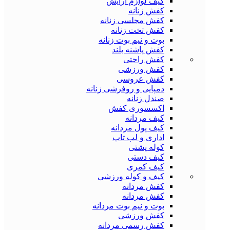
کیف لوازم آرایش
کفش زنانه
کفش مجلسی زنانه
کفش تخت زنانه
بوت و نیم بوت زنانه
کفش پاشنه بلند
کفش راحتی
کفش ورزشی
کفش عروسی
دمپایی و روفرشی زنانه
صندل زنانه
اکسسوری کفش
کیف مردانه
کیف پول مردانه
اداری و لب تاپ
کوله پشتی
کیف دستی
کیف کمری
کیف و کوله ورزشی
کفش مردانه
کفش مردانه
بوت و نیم بوت مردانه
کفش ورزشی
کفش رسمی مردانه