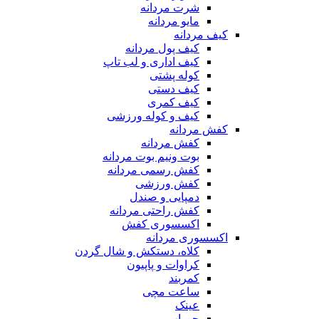
شرت مردانه
مایو مردانه
کیف مردانه
کیف پول مردانه
کیف اداری و لب تاپ
کوله پشتی
کیف دستی
کیف کمری
کیف و کوله ورزشی
کفش مردانه
کفش مردانه
بوت ونیم بوت مردانه
کفش رسمی مردانه
کفش ورزشی
دمپایی و صندل
کفش راحتی مردانه
اکسسوری کفش
اکسسوری مردانه
کلاه، دستکش و شال گردن
کراوات و پاپیون
کمربند
ساعت مچی
عینک
جوراب