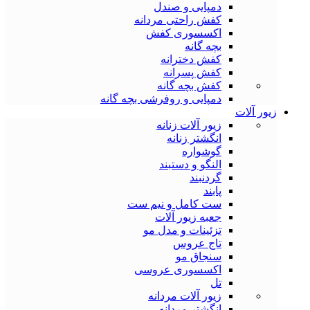
دمپایی و صندل
کفش راحتی مردانه
اکسسوری کفش
بچه گانه
کفش دخترانه
کفش پسرانه
کفش بچه گانه
دمپایی و روفرشی بچه گانه
زیور آلات
زیور آلات زنانه
انگشتر زنانه
گوشواره
النگو و دستبند
گردنبند
پابند
ست کامل و نیم ست
جعبه زیور آلات
تزئینات و مدل مو
تاج عروس
سنجاق مو
اکسسوری عروسی
تل
زیور آلات مردانه
انگشتر مردانه