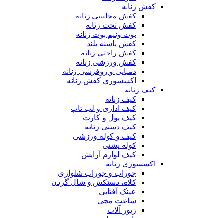
کفش زنانه
کفش مجلسی زنانه
کفش تخت زنانه
بوت ونیم بوت زنانه
کفش پاشنه بلند
کفش راحتی زنانه
کفش ورزشی زنانه
دمپایی و روفرشی زنانه
اکسسوری کفش زنانه
کیف زنانه
کیف زنانه
کیف اداری و لب تاپ
کیف پول و کارت
کیف دستی زنانه
کیف و کوله ورزشی
کوله پشتی
کیف لوازم آرایش
اکسسوری زنانه
جوراب و جوراب شلواری
کلاه، دستکش و شال گردن
عینک آفتابی
ساعت مچی
زیور آلات