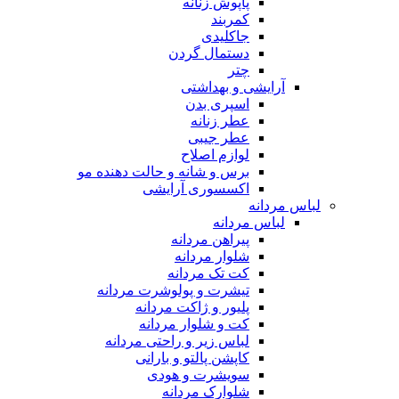
پاپوش زنانه
کمربند
جاکلیدی
دستمال گردن
چتر
آرایشی و بهداشتی
اسپری بدن
عطر زنانه
عطر جیبی
لوازم اصلاح
برس و شانه و حالت دهنده مو
اکسسوری آرایشی
لباس مردانه
لباس مردانه
پیراهن مردانه
شلوار مردانه
کت تک مردانه
تیشرت و پولوشرت مردانه
پلیور و ژاکت مردانه
کت و شلوار مردانه
لباس زیر و راحتی مردانه
کاپشن پالتو و بارانی
سویشرت و هودی
شلوارک مردانه