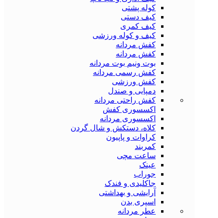
کوله پشتی
کیف دستی
کیف کمری
کیف و کوله ورزشی
کفش مردانه
کفش مردانه
بوت ونیم بوت مردانه
کفش رسمی مردانه
کفش ورزشی
دمپایی و صندل
کفش راحتی مردانه
اکسسوری کفش
اکسسوری مردانه
کلاه، دستکش و شال گردن
کراوات و پاپیون
کمربند
ساعت مچی
عینک
جوراب
جاکلیدی و فندک
آرایشی و بهداشتی
اسپری بدن
عطر مردانه