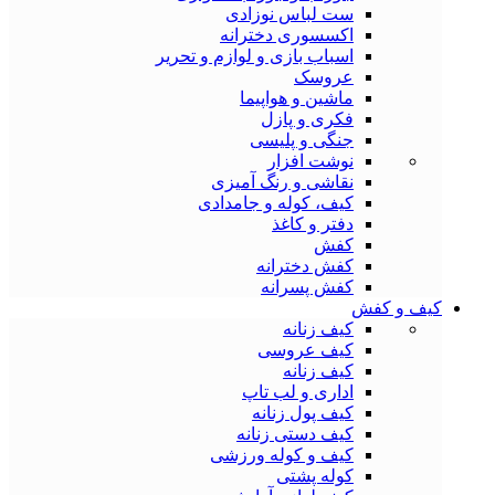
ست لباس نوزادی
اکسسوری دخترانه
اسباب بازی و لوازم و تحریر
عروسک
ماشین و هواپیما
فکری و پازل
جنگی و پلیسی
نوشت افزار
نقاشی و رنگ آمیزی
کیف، کوله و جامدادی
دفتر و کاغذ
کفش
کفش دخترانه
کفش پسرانه
کیف و کفش
کیف زنانه
کیف عروسی
کیف زنانه
اداری و لب تاپ
کیف پول زنانه
کیف دستی زنانه
کیف و کوله ورزشی
کوله پشتی