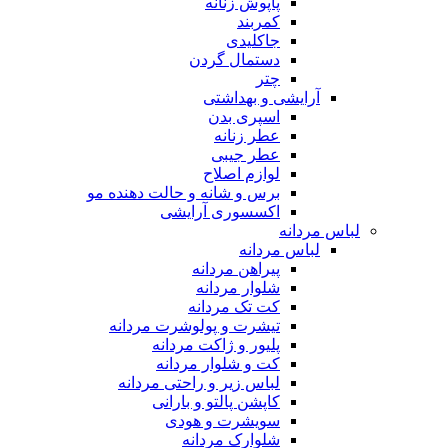
پاپوش زنانه
کمربند
جاکلیدی
دستمال گردن
چتر
آرایشی و بهداشتی
اسپری بدن
عطر زنانه
عطر جیبی
لوازم اصلاح
برس و شانه و حالت دهنده مو
اکسسوری آرایشی
لباس مردانه
لباس مردانه
پیراهن مردانه
شلوار مردانه
کت تک مردانه
تیشرت و پولوشرت مردانه
پلیور و ژاکت مردانه
کت و شلوار مردانه
لباس زیر و راحتی مردانه
کاپشن پالتو و بارانی
سویشرت و هودی
شلوارک مردانه