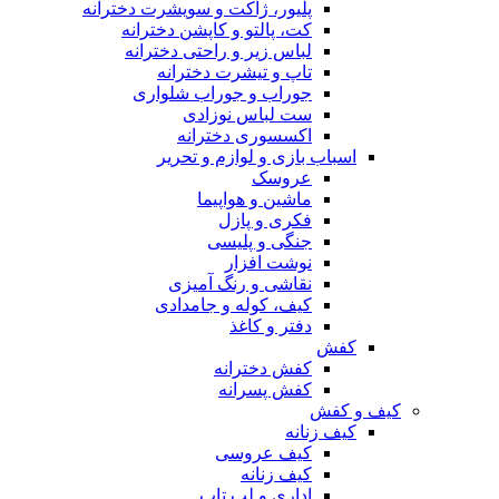
پلیور، ژاکت و سویشرت دخترانه
کت، پالتو و کاپشن دخترانه
لباس زیر و راحتی دخترانه
تاپ و تیشرت دخترانه
جوراب و جوراب شلواری
ست لباس نوزادی
اکسسوری دخترانه
اسباب بازی و لوازم و تحریر
عروسک
ماشین و هواپیما
فکری و پازل
جنگی و پلیسی
نوشت افزار
نقاشی و رنگ آمیزی
کیف، کوله و جامدادی
دفتر و کاغذ
کفش
کفش دخترانه
کفش پسرانه
کیف و کفش
کیف زنانه
کیف عروسی
کیف زنانه
اداری و لب تاپ