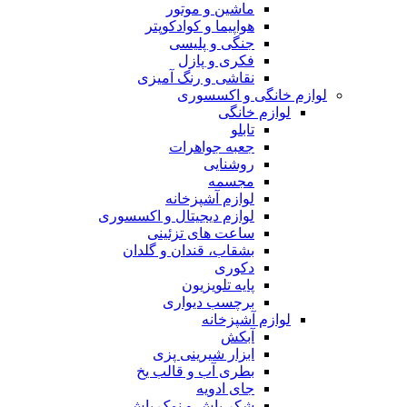
ماشین و موتور
هواپیما و کوادکوپتر
جنگی و پلیسی
فکری و پازل
نقاشی و رنگ آمیزی
لوازم خانگی و اکسسوری
لوازم خانگی
تابلو
جعبه جواهرات
روشنایی
مجسمه
لوازم آشپزخانه
لوازم دیجیتال و اکسسوری
ساعت های تزئینی
بشقاب، قندان و گلدان
دکوری
پایه تلویزیون
برچسب دیواری
لوازم آشپزخانه
آبکش
ابزار شیرینی پزی
بطری آب و قالب یخ
جای ادویه
شکر پاش و نمک پاش