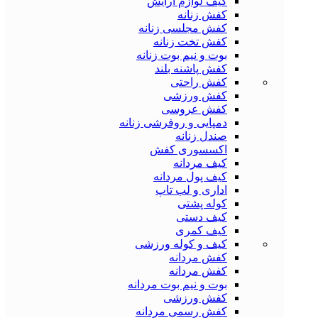
کیف لوازم آرایش
کفش زنانه
کفش مجلسی زنانه
کفش تخت زنانه
بوت و نیم بوت زنانه
کفش پاشنه بلند
کفش راحتی
کفش ورزشی
کفش عروسی
دمپایی و روفرشی زنانه
صندل زنانه
اکسسوری کفش
کیف مردانه
کیف پول مردانه
اداری و لب تاپ
کوله پشتی
کیف دستی
کیف کمری
کیف و کوله ورزشی
کفش مردانه
کفش مردانه
بوت و نیم بوت مردانه
کفش ورزشی
کفش رسمی مردانه