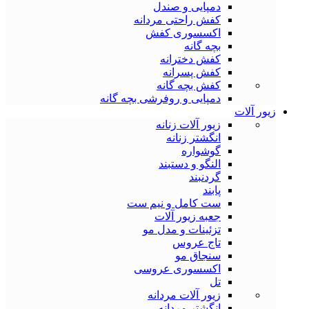
دمپایی و صندل
کفش راحتی مردانه
اکسسوری کفش
بچه گانه
کفش دخترانه
کفش پسرانه
کفش بچه گانه
دمپایی و روفرشی بچه گانه
زیور آلات
زیور آلات زنانه
انگشتر زنانه
گوشواره
النگو و دستبند
گردنبند
پابند
ست کامل و نیم ست
جعبه زیور آلات
تزئینات و مدل مو
تاج عروس
سنجاق مو
اکسسوری عروسی
تل
زیور آلات مردانه
انگشتر مردانه