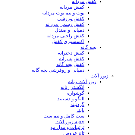
کفش مردانه
کفش مردانه
بوت و نیم بوت مردانه
کفش ورزشی
کفش رسمی مردانه
دمپایی و صندل
کفش راحتی مردانه
اکسسوری کفش
بچه گانه
کفش دخترانه
کفش پسرانه
کفش بچه گانه
دمپایی و روفرشی بچه گانه
زیور آلات
زیور آلات زنانه
انگشتر زنانه
گوشواره
النگو و دستبند
گردنبند
پابند
ست کامل و نیم ست
جعبه زیور آلات
تزئینات و مدل مو
تاج عروس