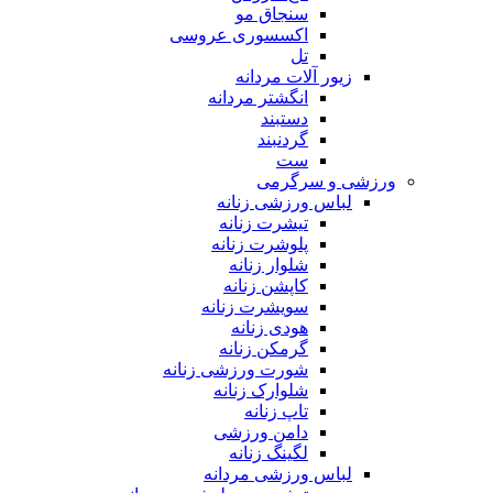
سنجاق مو
اکسسوری عروسی
تل
زیور آلات مردانه
انگشتر مردانه
دستبند
گردنبند
ست
ورزشی و سرگرمی
لباس ورزشی زنانه
تیشرت زنانه
پلوشرت زنانه
شلوار زنانه
کاپشن زنانه
سویشرت زنانه
هودی زنانه
گرمکن زنانه
شورت ورزشی زنانه
شلوارک زنانه
تاپ زنانه
دامن ورزشی
لگینگ زنانه
لباس ورزشی مردانه