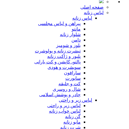
صفحه اصلی
لباس زنانه
لباس زنانه
پیراهن و لباس مجلسی
مانتو
شلوار زنانه
دامن
بلوز و شومیز
تیشرت زنانه و پولوشرت
پلیور و ژاکت زنانه
پالتو، کاپشن و کت بارانی
سویشرت و هودی
سارافون
ساپورت
کت و جلیقه
شال و روسری
چادر و پوشش اسلامی
لباس زیر و راحتی
لباس زیر و راحتی
لباس خواب زنانه
گن زنانه
مایو زنانه
شرت زنانه