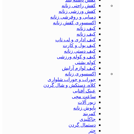
کفش راحتی زنانه
کفش ورزشی زنانه
دمپایی و روفرشی زنانه
اکسسوری کفش زنانه
کیف زنانه
کیف زنانه
کیف اداری و لب تاپ
کیف پول و کارت
کیف دستی زنانه
کیف و کوله ورزشی
کوله پشتی
کیف لوازم آرایش
اکسسوری زنانه
جوراب و جوراب شلواری
کلاه، دستکش و شال گردن
عینک آفتابی
ساعت مچی
زیور آلات
پاپوش زنانه
کمربند
جاکلیدی
دستمال گردن
چتر