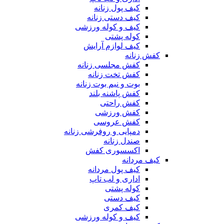
کیف پول زنانه
کیف دستی زنانه
کیف و کوله ورزشی
کوله پشتی
کیف لوازم آرایش
کفش زنانه
کفش مجلسی زنانه
کفش تخت زنانه
بوت و نیم بوت زنانه
کفش پاشنه بلند
کفش راحتی
کفش ورزشی
کفش عروسی
دمپایی و روفرشی زنانه
صندل زنانه
اکسسوری کفش
کیف مردانه
کیف پول مردانه
اداری و لب تاپ
کوله پشتی
کیف دستی
کیف کمری
کیف و کوله ورزشی