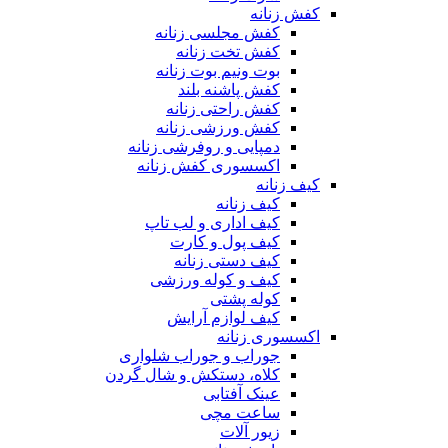
کفش زنانه
کفش مجلسی زنانه
کفش تخت زنانه
بوت ونیم بوت زنانه
کفش پاشنه بلند
کفش راحتی زنانه
کفش ورزشی زنانه
دمپایی و روفرشی زنانه
اکسسوری کفش زنانه
کیف زنانه
کیف زنانه
کیف اداری و لب تاپ
کیف پول و کارت
کیف دستی زنانه
کیف و کوله ورزشی
کوله پشتی
کیف لوازم آرایش
اکسسوری زنانه
جوراب و جوراب شلواری
کلاه، دستکش و شال گردن
عینک آفتابی
ساعت مچی
زیور آلات