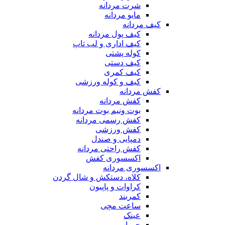
شرت مردانه
مایو مردانه
کیف مردانه
کیف پول مردانه
کیف اداری و لب تاپ
کوله پشتی
کیف دستی
کیف کمری
کیف و کوله ورزشی
کفش مردانه
کفش مردانه
بوت ونیم بوت مردانه
کفش رسمی مردانه
کفش ورزشی
دمپایی و صندل
کفش راحتی مردانه
اکسسوری کفش
اکسسوری مردانه
کلاه، دستکش و شال گردن
کراوات و پاپیون
کمربند
ساعت مچی
عینک
جوراب