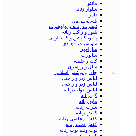
مانتو
شلوار زنانه
دامن
بلوز و شومیز
تیشرت زنانه و پولوشرت
پلیور و ژاکت زنانه
پالتو، کاپشن و کت بارانی
سویشرت و هودی
سارافون
ساپورت
کت و جلیقه
شال و روسری
چادر و پوشش اسلامی
لباس زیر و راحتی
لباس زیر و راحتی
لباس خواب زنانه
گن زنانه
مایو زنانه
شرت زنانه
کفش زنانه
کفش مجلسی زنانه
کفش تخت زنانه
بوت ونیم بوت زنانه
کفش پاشنه بلند