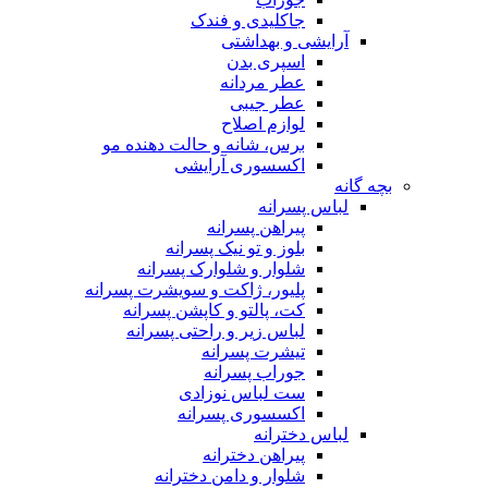
جاکلیدی و فندک
آرایشی و بهداشتی
اسپری بدن
عطر مردانه
عطر جیبی
لوازم اصلاح
برس، شانه و حالت دهنده مو
اکسسوری آرایشی
بچه گانه
لباس پسرانه
پیراهن پسرانه
بلوز و تو نیک پسرانه
شلوار و شلوارک پسرانه
پلیور، ژاکت و سویشرت پسرانه
کت، پالتو و کاپشن پسرانه
لباس زیر و راحتی پسرانه
تیشرت پسرانه
جوراب پسرانه
ست لباس نوزادی
اکسسوری پسرانه
لباس دخترانه
پیراهن دخترانه
شلوار و دامن دخترانه