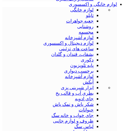
لوازم خانگی و اکسسوری
لوازم خانگی
تابلو
جعبه جواهرات
روشنایی
مجسمه
لوازم آشپزخانه
لوازم دیجیتال و اکسسوری
ساعت های تزئینی
بشقاب، قندان و گلدان
دکوری
پایه تلویزیون
برچسب دیواری
لوازم آشپزخانه
آبکش
ابزار شیرینی پزی
بطری آب و قالب یخ
جای ادویه
شکر پاش و نمک پاش
حیوانات
جای خواب و خانه سگ
ظروف و لوازم جانبی
لباس سگ