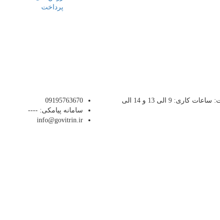
پرداخت
اگر سوالی دارین بخش پشتیانی گو ویترین در خدمت شماست: ساعات کاری: 9 الی 13 و 14 الی
09195763670
سامانه پیامکی: ----
info@govitrin.ir