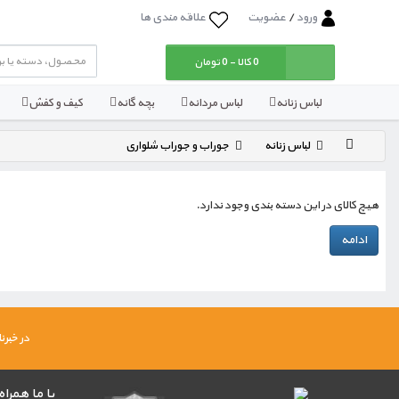
ورود
/
عضویت
علاقه مندی ها
0 کالا - 0 تومان
لباس زنانه
لباس مردانه
بچه گانه
کیف و کفش
لباس زنانه
جوراب و جوراب شلواری
هیچ کالای در این دسته بندی وجود ندارد.
ادامه
در خبر
با ما همرا