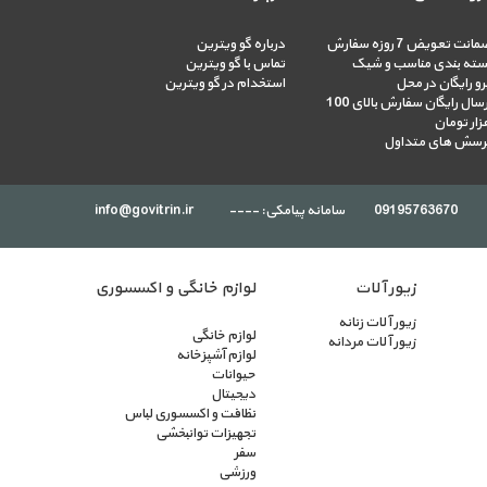
انت تعویض 7 روزه سفارش
درباره گو ویترین
سته بندی مناسب و شیک
تماس با گو ویترین
رو رایگان در محل
استخدام در گو ویترین
ارسال رایگان سفارش بالای 100
زار تومان
رسش های متداول
09195763670
سامانه پیامکی: ----
info@govitrin.ir
زیور آلات
لوازم خانگی و اکسسوری
زیور آلات زنانه
لوازم خانگی
زیور آلات مردانه
لوازم آشپزخانه
حیوانات
دیجیتال
نظافت و اکسسوری لباس
تجهیزات توانبخشی
سفر
ورزشی