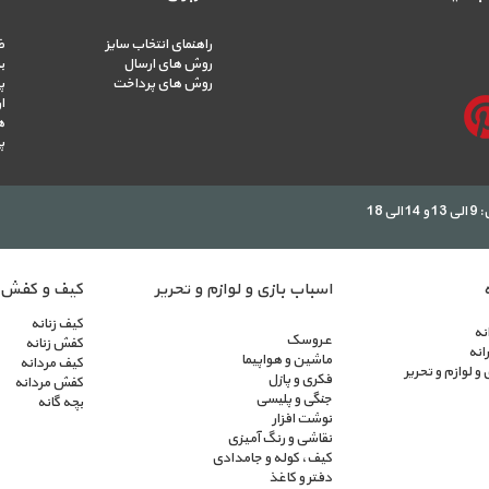
راهنمای انتخاب سایز
ضم
روش های ارسال
ب
روش های پرداخت
پ
ه
پ
18
اسباب بازی و لوازم و تحریر
کیف و کفش
کیف زنانه
نه
عروسک
کفش زنانه
انه
ماشین و هواپیما
کیف مردانه
 و لوازم و تحریر
فکری و پازل
کفش مردانه
جنگی و پلیسی
بچه گانه
نوشت افزار
نقاشی و رنگ آمیزی
کیف، کوله و جامدادی
دفتر و کاغذ