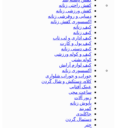
کفش راحتی زنانه
کفش ورزشی زنانه
دمپایی و روفرشی زنانه
اکسسوری کفش زنانه
کیف زنانه
کیف زنانه
کیف اداری و لب تاپ
کیف پول و کارت
کیف دستی زنانه
کیف و کوله ورزشی
کوله پشتی
کیف لوازم آرایش
اکسسوری زنانه
جوراب و جوراب شلواری
کلاه، دستکش و شال گردن
عینک آفتابی
ساعت مچی
زیور آلات
پاپوش زنانه
کمربند
جاکلیدی
دستمال گردن
چتر