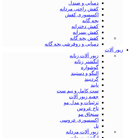
دمپایی و صندل
کفش راحتی مردانه
اکسسوری کفش
بچه گانه
کفش دخترانه
کفش پسرانه
کفش بچه گانه
دمپایی و روفرشی بچه گانه
زیور آلات
زیور آلات زنانه
انگشتر زنانه
گوشواره
النگو و دستبند
گردنبند
پابند
ست کامل و نیم ست
جعبه زیور آلات
تزئینات و مدل مو
تاج عروس
سنجاق مو
اکسسوری عروسی
تل
زیور آلات مردانه
انگشتر مردانه