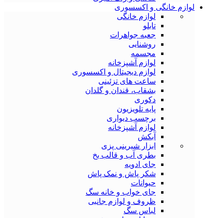
لوازم خانگی و اکسسوری
لوازم خانگی
تابلو
جعبه جواهرات
روشنایی
مجسمه
لوازم آشپزخانه
لوازم دیجیتال و اکسسوری
ساعت های تزئینی
بشقاب، قندان و گلدان
دکوری
پایه تلویزیون
برچسب دیواری
لوازم آشپزخانه
آبکش
ابزار شیرینی پزی
بطری آب و قالب یخ
جای ادویه
شکر پاش و نمک پاش
حیوانات
جای خواب و خانه سگ
ظروف و لوازم جانبی
لباس سگ