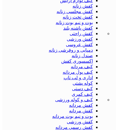
کیف لوازم آرایش
کفش زنانه
کفش مجلسی زنانه
کفش تخت زنانه
بوت و نیم بوت زنانه
کفش پاشنه بلند
کفش راحتی
کفش ورزشی
کفش عروسی
دمپایی و روفرشی زنانه
صندل زنانه
اکسسوری کفش
کیف مردانه
کیف پول مردانه
اداری و لب تاپ
کوله پشتی
کیف دستی
کیف کمری
کیف و کوله ورزشی
کفش مردانه
کفش مردانه
بوت و نیم بوت مردانه
کفش ورزشی
کفش رسمی مردانه