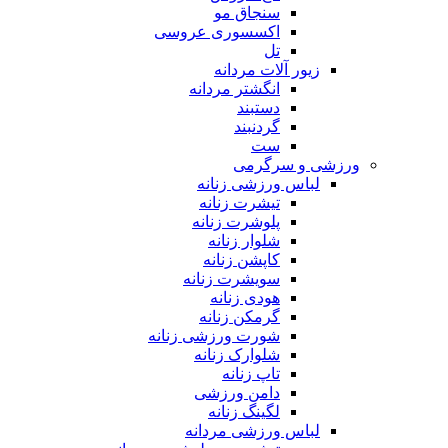
سنجاق مو
اکسسوری عروسی
تل
زیور آلات مردانه
انگشتر مردانه
دستبند
گردنبند
ست
ورزشی و سرگرمی
لباس ورزشی زنانه
تیشرت زنانه
پلوشرت زنانه
شلوار زنانه
کاپشن زنانه
سویشرت زنانه
هودی زنانه
گرمکن زنانه
شورت ورزشی زنانه
شلوارک زنانه
تاپ زنانه
دامن ورزشی
لگینگ زنانه
لباس ورزشی مردانه