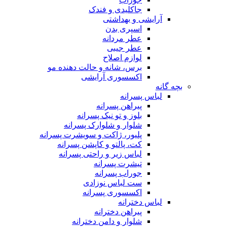
جاکلیدی و فندک
آرایشی و بهداشتی
اسپری بدن
عطر مردانه
عطر جیبی
لوازم اصلاح
برس، شانه و حالت دهنده مو
اکسسوری آرایشی
بچه گانه
لباس پسرانه
پیراهن پسرانه
بلوز و تو نیک پسرانه
شلوار و شلوارک پسرانه
پلیور، ژاکت و سویشرت پسرانه
کت، پالتو و کاپشن پسرانه
لباس زیر و راحتی پسرانه
تیشرت پسرانه
جوراب پسرانه
ست لباس نوزادی
اکسسوری پسرانه
لباس دخترانه
پیراهن دخترانه
شلوار و دامن دخترانه