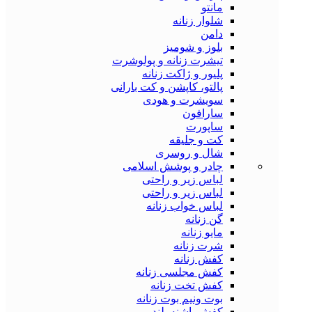
مانتو
شلوار زنانه
دامن
بلوز و شومیز
تیشرت زنانه و پولوشرت
پلیور و ژاکت زنانه
پالتو، کاپشن و کت بارانی
سویشرت و هودی
سارافون
ساپورت
کت و جلیقه
شال و روسری
چادر و پوشش اسلامی
لباس زیر و راحتی
لباس زیر و راحتی
لباس خواب زنانه
گن زنانه
مایو زنانه
شرت زنانه
کفش زنانه
کفش مجلسی زنانه
کفش تخت زنانه
بوت ونیم بوت زنانه
کفش پاشنه بلند