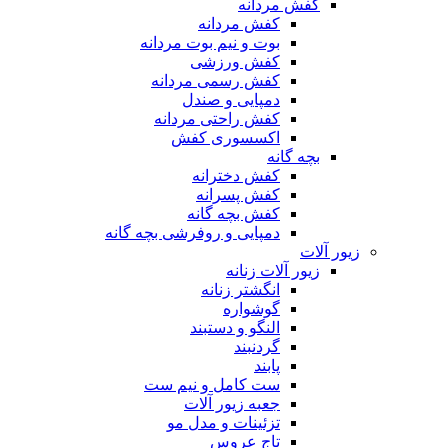
کفش مردانه
کفش مردانه
بوت و نیم بوت مردانه
کفش ورزشی
کفش رسمی مردانه
دمپایی و صندل
کفش راحتی مردانه
اکسسوری کفش
بچه گانه
کفش دخترانه
کفش پسرانه
کفش بچه گانه
دمپایی و روفرشی بچه گانه
زیور آلات
زیور آلات زنانه
انگشتر زنانه
گوشواره
النگو و دستبند
گردنبند
پابند
ست کامل و نیم ست
جعبه زیور آلات
تزئینات و مدل مو
تاج عروس