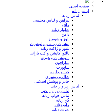
صفحه اصلی
لباس زنانه
لباس زنانه
پیراهن و لباس مجلسی
مانتو
شلوار زنانه
دامن
بلوز و شومیز
تیشرت زنانه و پولوشرت
پلیور و ژاکت زنانه
پالتو، کاپشن و کت بارانی
سویشرت و هودی
سارافون
ساپورت
کت و جلیقه
شال و روسری
چادر و پوشش اسلامی
لباس زیر و راحتی
لباس زیر و راحتی
لباس خواب زنانه
گن زنانه
مایو زنانه
شرت زنانه