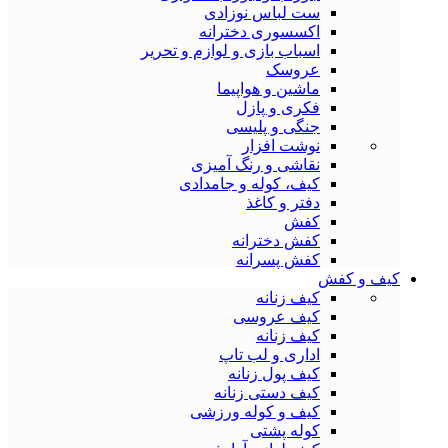
ست لباس نوزادی
اکسسوری دخترانه
اسباب بازی و لوازم و تحریر
عروسک
ماشین و هواپیما
فکری و پازل
جنگی و پلیسی
نوشت افزار
نقاشی و رنگ آمیزی
کیف، کوله و جامدادی
دفتر و کاغذ
کفش
کفش دخترانه
کفش پسرانه
کیف و کفش
کیف زنانه
کیف عروسی
کیف زنانه
اداری و لب تاپ
کیف پول زنانه
کیف دستی زنانه
کیف و کوله ورزشی
کوله پشتی