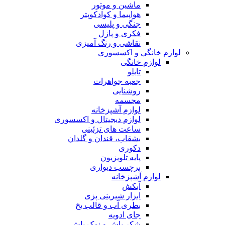
ماشین و موتور
هواپیما و کوادکوپتر
جنگی و پلیسی
فکری و پازل
نقاشی و رنگ آمیزی
لوازم خانگی و اکسسوری
لوازم خانگی
تابلو
جعبه جواهرات
روشنایی
مجسمه
لوازم آشپزخانه
لوازم دیجیتال و اکسسوری
ساعت های تزئینی
بشقاب، قندان و گلدان
دکوری
پایه تلویزیون
برچسب دیواری
لوازم آشپزخانه
آبکش
ابزار شیرینی پزی
بطری آب و قالب یخ
جای ادویه
شکر پاش و نمک پاش