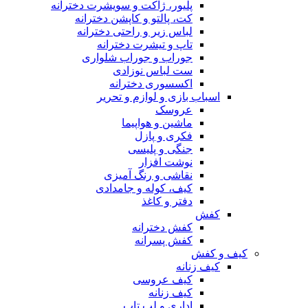
پلیور، ژاکت و سویشرت دخترانه
کت، پالتو و کاپشن دخترانه
لباس زیر و راحتی دخترانه
تاپ و تیشرت دخترانه
جوراب و جوراب شلواری
ست لباس نوزادی
اکسسوری دخترانه
اسباب بازی و لوازم و تحریر
عروسک
ماشین و هواپیما
فکری و پازل
جنگی و پلیسی
نوشت افزار
نقاشی و رنگ آمیزی
کیف، کوله و جامدادی
دفتر و کاغذ
کفش
کفش دخترانه
کفش پسرانه
کیف و کفش
کیف زنانه
کیف عروسی
کیف زنانه
اداری و لب تاپ