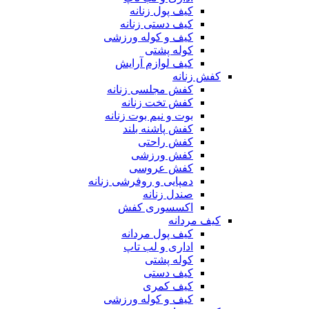
کیف پول زنانه
کیف دستی زنانه
کیف و کوله ورزشی
کوله پشتی
کیف لوازم آرایش
کفش زنانه
کفش مجلسی زنانه
کفش تخت زنانه
بوت و نیم بوت زنانه
کفش پاشنه بلند
کفش راحتی
کفش ورزشی
کفش عروسی
دمپایی و روفرشی زنانه
صندل زنانه
اکسسوری کفش
کیف مردانه
کیف پول مردانه
اداری و لب تاپ
کوله پشتی
کیف دستی
کیف کمری
کیف و کوله ورزشی