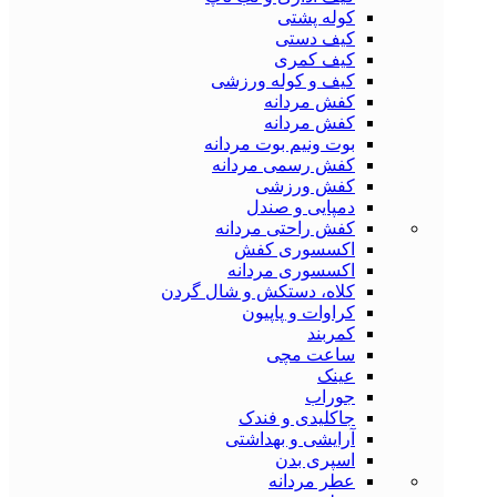
کوله پشتی
کیف دستی
کیف کمری
کیف و کوله ورزشی
کفش مردانه
کفش مردانه
بوت ونیم بوت مردانه
کفش رسمی مردانه
کفش ورزشی
دمپایی و صندل
کفش راحتی مردانه
اکسسوری کفش
اکسسوری مردانه
کلاه، دستکش و شال گردن
کراوات و پاپیون
کمربند
ساعت مچی
عینک
جوراب
جاکلیدی و فندک
آرایشی و بهداشتی
اسپری بدن
عطر مردانه