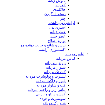
پاپوش زنانه
کمربند
جاکلیدی
دستمال گردن
چتر
آرایشی و بهداشتی
اسپری بدن
عطر زنانه
عطر جیبی
لوازم اصلاح
برس و شانه و حالت دهنده مو
اکسسوری آرایشی
لباس مردانه
لباس مردانه
پیراهن مردانه
شلوار مردانه
کت تک مردانه
تیشرت و پولوشرت مردانه
پلیور و ژاکت مردانه
کت و شلوار مردانه
لباس زیر و راحتی مردانه
کاپشن پالتو و بارانی
سویشرت و هودی
شلوارک مردانه