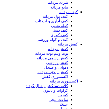
شرت مردانه
مایو مردانه
کیف مردانه
کیف پول مردانه
کیف اداری و لب تاپ
کوله پشتی
کیف دستی
کیف کمری
کیف و کوله ورزشی
کفش مردانه
کفش مردانه
بوت ونیم بوت مردانه
کفش رسمی مردانه
کفش ورزشی
دمپایی و صندل
کفش راحتی مردانه
اکسسوری کفش
اکسسوری مردانه
کلاه، دستکش و شال گردن
کراوات و پاپیون
کمربند
ساعت مچی
عینک
جوراب