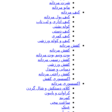
شرت مردانه
مایو مردانه
کیف مردانه
کیف پول مردانه
کیف اداری و لب تاپ
کوله پشتی
کیف دستی
کیف کمری
کیف و کوله ورزشی
کفش مردانه
کفش مردانه
بوت ونیم بوت مردانه
کفش رسمی مردانه
کفش ورزشی
دمپایی و صندل
کفش راحتی مردانه
اکسسوری کفش
اکسسوری مردانه
کلاه، دستکش و شال گردن
کراوات و پاپیون
کمربند
ساعت مچی
عینک
جوراب