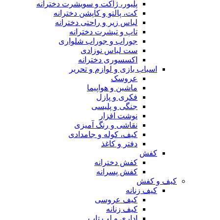
پلیور، ژاکت و سویشرت دخترانه
کت، پالتو و کاپشن دخترانه
لباس زیر و راحتی دخترانه
تاپ و تیشرت دخترانه
جوراب و جوراب شلواری
ست لباس نوزادی
اکسسوری دخترانه
اسباب بازی و لوازم و تحریر
عروسک
ماشین و هواپیما
فکری و پازل
جنگی و پلیسی
نوشت افزار
نقاشی و رنگ آمیزی
کیف، کوله و جامدادی
دفتر و کاغذ
کفش
کفش دخترانه
کفش پسرانه
کیف و کفش
کیف زنانه
کیف عروسی
کیف زنانه
اداری و لب تاپ