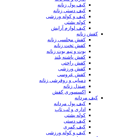
کیف پول زنانه
کیف دستی زنانه
کیف و کوله ورزشی
کوله پشتی
کیف لوازم آرایش
کفش زنانه
کفش مجلسی زنانه
کفش تخت زنانه
بوت و نیم بوت زنانه
کفش پاشنه بلند
کفش راحتی
کفش ورزشی
کفش عروسی
دمپایی و روفرشی زنانه
صندل زنانه
اکسسوری کفش
کیف مردانه
کیف پول مردانه
اداری و لب تاپ
کوله پشتی
کیف دستی
کیف کمری
کیف و کوله ورزشی