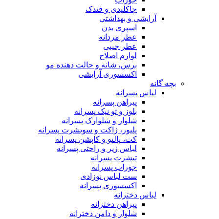
جاکلیدی و فندک
آرایشی و بهداشتی
اسپری بدن
عطر مردانه
عطر جیبی
لوازم اصلاح
برس، شانه و حالت دهنده مو
اکسسوری آرایشی
بچه گانه
لباس پسرانه
پیراهن پسرانه
بلوز و تو نیک پسرانه
شلوار و شلوارک پسرانه
پلیور، ژاکت و سویشرت پسرانه
کت، پالتو و کاپشن پسرانه
لباس زیر و راحتی پسرانه
تیشرت پسرانه
جوراب پسرانه
ست لباس نوزادی
اکسسوری پسرانه
لباس دخترانه
پیراهن دخترانه
شلوار و دامن دخترانه