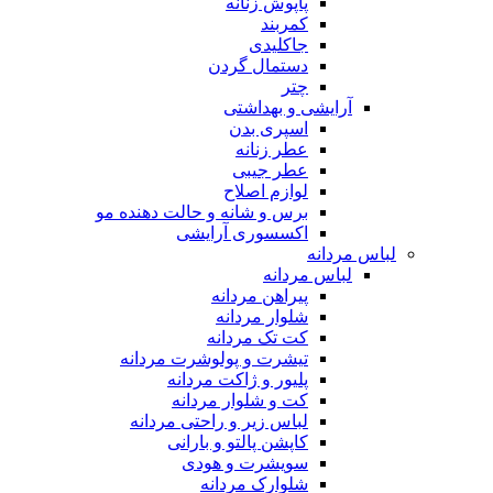
پاپوش زنانه
کمربند
جاکلیدی
دستمال گردن
چتر
آرایشی و بهداشتی
اسپری بدن
عطر زنانه
عطر جیبی
لوازم اصلاح
برس و شانه و حالت دهنده مو
اکسسوری آرایشی
لباس مردانه
لباس مردانه
پیراهن مردانه
شلوار مردانه
کت تک مردانه
تیشرت و پولوشرت مردانه
پلیور و ژاکت مردانه
کت و شلوار مردانه
لباس زیر و راحتی مردانه
کاپشن پالتو و بارانی
سویشرت و هودی
شلوارک مردانه