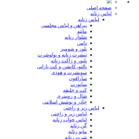
صفحه اصلی
لباس زنانه
لباس زنانه
پیراهن و لباس مجلسی
مانتو
شلوار زنانه
دامن
بلوز و شومیز
تیشرت زنانه و پولوشرت
پلیور و ژاکت زنانه
پالتو، کاپشن و کت بارانی
سویشرت و هودی
سارافون
ساپورت
کت و جلیقه
شال و روسری
چادر و پوشش اسلامی
لباس زیر و راحتی
لباس زیر و راحتی
لباس خواب زنانه
گن زنانه
مایو زنانه
شرت زنانه