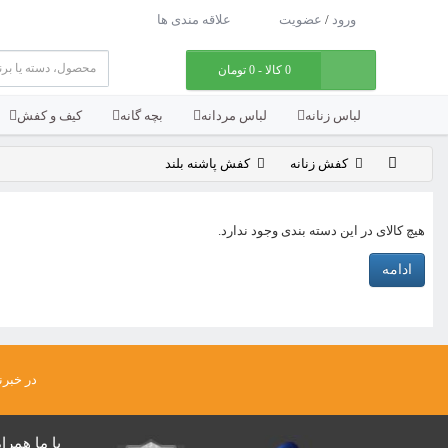
ورود
/
عضویت
علاقه مندی ها
0 کالا - 0 تومان
لباس زنانه
لباس مردانه
بچه گانه
کیف و کفش
کفش زنانه
کفش پاشنه بلند
هیچ کالای در این دسته بندی وجود ندارد.
ادامه
در خبرن
با ما همرا