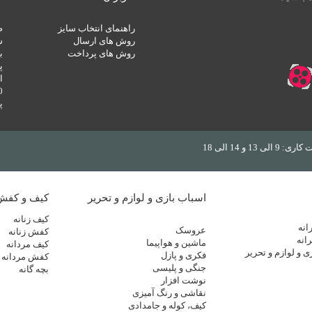
راهنمای انتخاب سایز
روش های ارسال
س
روش های پرداخت
ب
پ
ا
100
پ
14 الی 18
اسباب بازی و لوازم و تحریر
کیف و کفش
کیف زنانه
انه
عروسک
کفش زنانه
انه
ماشین و هواپیما
کیف مردانه
ی و لوازم و تحریر
فکری و پازل
کفش مردانه
جنگی و پلیسی
بچه گانه
نوشت افزار
نقاشی و رنگ آمیزی
کیف، کوله و جامدادی