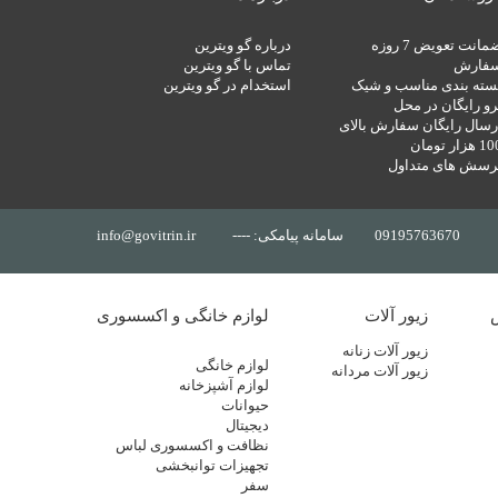
ضمانت تعویض 7 روزه
درباره گو ویترین
فارش
تماس با گو ویترین
سته بندی مناسب و شیک
استخدام در گو ویترین
رو رایگان در محل
رسال رایگان سفارش بالای
 هزار تومان
رسش های متداول
09195763670
سامانه پیامکی: ----
info@govitrin.ir
زیور آلات
لوازم خانگی و اکسسوری
زیور آلات زنانه
لوازم خانگی
زیور آلات مردانه
لوازم آشپزخانه
حیوانات
دیجیتال
نظافت و اکسسوری لباس
تجهیزات توانبخشی
سفر