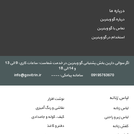
درباره ما
درباره گو ویترین
تماس با گو ویترین
استخدام در گو ویترین
اگر سوالی دارین بخش پشتیانی گو ویترین در خدمت شماست: ساعات کاری: 9 الی 13
و 14 الی 18
09195763670
سامانه پیامکی: ----
info@govitrin.ir
لباس زنانه
نوشت افزار
نقاشی و رنگ آمیزی
لباس زنانه
کیف، کوله و جامدادی
لباس زیر و راحتی
دفتر و کاغذ
کفش زنانه