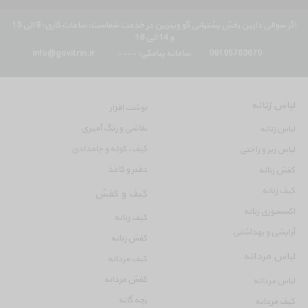
اگر سوالی دارین بخش پشتیانی گو ویترین در خدمت شماست: ساعات کاری: 9 الی 13
و 14 الی 18
09195763670
سامانه پیامکی: ----
info@govitrin.ir
لباس زنانه
نوشت افزار
نقاشی و رنگ آمیزی
لباس زنانه
کیف، کوله و جامدادی
لباس زیر و راحتی
دفتر و کاغذ
کفش زنانه
کیف زنانه
کیف و کفش
اکسسوری زنانه
کیف زنانه
آرایشی و بهداشتی
کفش زنانه
لباس مردانه
کیف مردانه
کفش مردانه
لباس مردانه
بچه گانه
کیف مردانه