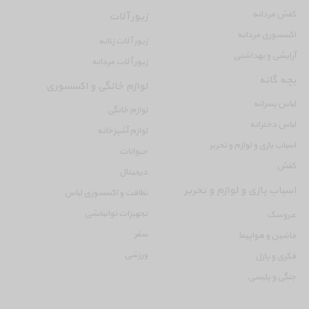
کفش مردانه
زیور آلات
اکسسوری مردانه
زیور آلات زنانه
آرایشی و بهداشتی
زیور آلات مردانه
بچه گانه
لوازم خانگی و اکسسوری
لباس پسرانه
لوازم خانگی
لباس دخترانه
لوازم آشپزخانه
اسباب بازی و لوازم و تحریر
حیوانات
کفش
دیجیتال
اسباب بازی و لوازم و تحریر
نظافت و اکسسوری لباس
تجهیزات توانبخشی
عروسک
سفر
ماشین و هواپیما
ورزشی
فکری و پازل
جنگی و پلیسی