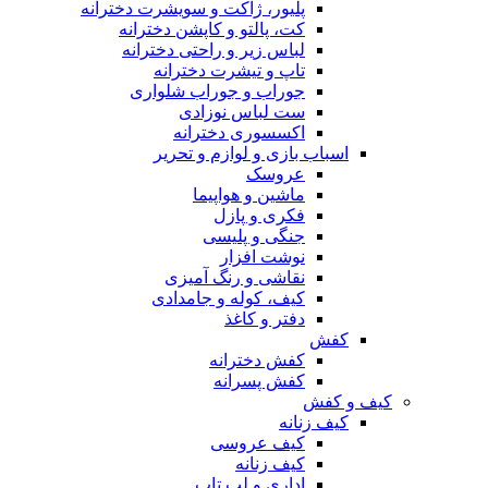
پلیور، ژاکت و سویشرت دخترانه
کت، پالتو و کاپشن دخترانه
لباس زیر و راحتی دخترانه
تاپ و تیشرت دخترانه
جوراب و جوراب شلواری
ست لباس نوزادی
اکسسوری دخترانه
اسباب بازی و لوازم و تحریر
عروسک
ماشین و هواپیما
فکری و پازل
جنگی و پلیسی
نوشت افزار
نقاشی و رنگ آمیزی
کیف، کوله و جامدادی
دفتر و کاغذ
کفش
کفش دخترانه
کفش پسرانه
کیف و کفش
کیف زنانه
کیف عروسی
کیف زنانه
اداری و لب تاپ