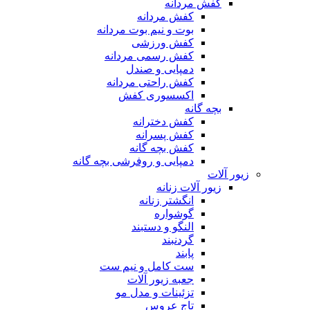
کفش مردانه
کفش مردانه
بوت و نیم بوت مردانه
کفش ورزشی
کفش رسمی مردانه
دمپایی و صندل
کفش راحتی مردانه
اکسسوری کفش
بچه گانه
کفش دخترانه
کفش پسرانه
کفش بچه گانه
دمپایی و روفرشی بچه گانه
زیور آلات
زیور آلات زنانه
انگشتر زنانه
گوشواره
النگو و دستبند
گردنبند
پابند
ست کامل و نیم ست
جعبه زیور آلات
تزئینات و مدل مو
تاج عروس