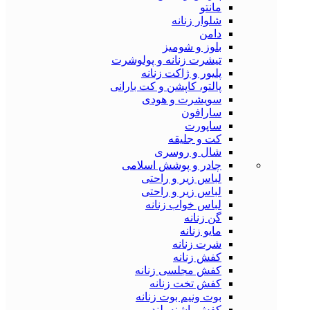
مانتو
شلوار زنانه
دامن
بلوز و شومیز
تیشرت زنانه و پولوشرت
پلیور و ژاکت زنانه
پالتو، کاپشن و کت بارانی
سویشرت و هودی
سارافون
ساپورت
کت و جلیقه
شال و روسری
چادر و پوشش اسلامی
لباس زیر و راحتی
لباس زیر و راحتی
لباس خواب زنانه
گن زنانه
مایو زنانه
شرت زنانه
کفش زنانه
کفش مجلسی زنانه
کفش تخت زنانه
بوت ونیم بوت زنانه
کفش پاشنه بلند