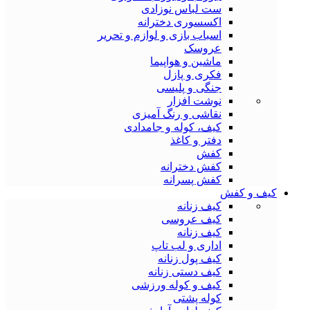
ست لباس نوزادی
اکسسوری دخترانه
اسباب بازی و لوازم و تحریر
عروسک
ماشین و هواپیما
فکری و پازل
جنگی و پلیسی
نوشت افزار
نقاشی و رنگ آمیزی
کیف، کوله و جامدادی
دفتر و کاغذ
کفش
کفش دخترانه
کفش پسرانه
کیف و کفش
کیف زنانه
کیف عروسی
کیف زنانه
اداری و لب تاپ
کیف پول زنانه
کیف دستی زنانه
کیف و کوله ورزشی
کوله پشتی