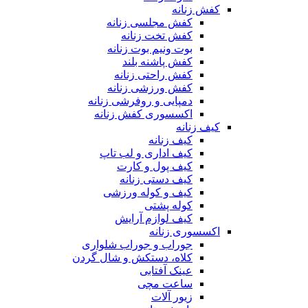
کفش زنانه
کفش مجلسی زنانه
کفش تخت زنانه
بوت ونیم بوت زنانه
کفش پاشنه بلند
کفش راحتی زنانه
کفش ورزشی زنانه
دمپایی و روفرشی زنانه
اکسسوری کفش زنانه
کیف زنانه
کیف زنانه
کیف اداری و لب تاپ
کیف پول و کارت
کیف دستی زنانه
کیف و کوله ورزشی
کوله پشتی
کیف لوازم آرایش
اکسسوری زنانه
جوراب و جوراب شلواری
کلاه، دستکش و شال گردن
عینک آفتابی
ساعت مچی
زیور آلات