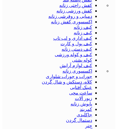
کفش راحتی زنانه
کفش ورزشی زنانه
دمپایی و روفرشی زنانه
اکسسوری کفش زنانه
کیف زنانه
کیف زنانه
کیف اداری و لب تاپ
کیف پول و کارت
کیف دستی زنانه
کیف و کوله ورزشی
کوله پشتی
کیف لوازم آرایش
اکسسوری زنانه
جوراب و جوراب شلواری
کلاه، دستکش و شال گردن
عینک آفتابی
ساعت مچی
زیور آلات
پاپوش زنانه
کمربند
جاکلیدی
دستمال گردن
چتر