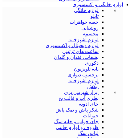
لوازم خانگی و اکسسوری
لوازم خانگی
تابلو
جعبه جواهرات
روشنایی
مجسمه
لوازم آشپزخانه
لوازم دیجیتال و اکسسوری
ساعت های تزئینی
بشقاب، قندان و گلدان
دکوری
پایه تلویزیون
برچسب دیواری
لوازم آشپزخانه
آبکش
ابزار شیرینی پزی
بطری آب و قالب یخ
جای ادویه
شکر پاش و نمک پاش
حیوانات
جای خواب و خانه سگ
ظروف و لوازم جانبی
لباس سگ