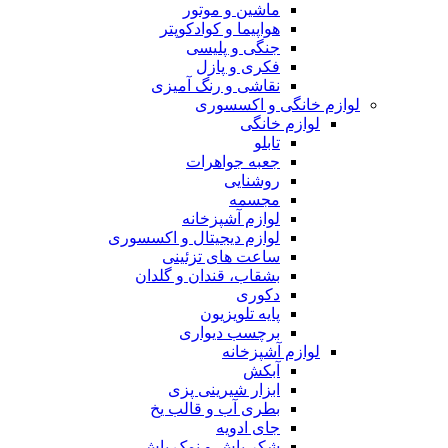
ماشین و موتور
هواپیما و کوادکوپتر
جنگی و پلیسی
فکری و پازل
نقاشی و رنگ آمیزی
لوازم خانگی و اکسسوری
لوازم خانگی
تابلو
جعبه جواهرات
روشنایی
مجسمه
لوازم آشپزخانه
لوازم دیجیتال و اکسسوری
ساعت های تزئینی
بشقاب، قندان و گلدان
دکوری
پایه تلویزیون
برچسب دیواری
لوازم آشپزخانه
آبکش
ابزار شیرینی پزی
بطری آب و قالب یخ
جای ادویه
شکر پاش و نمک پاش