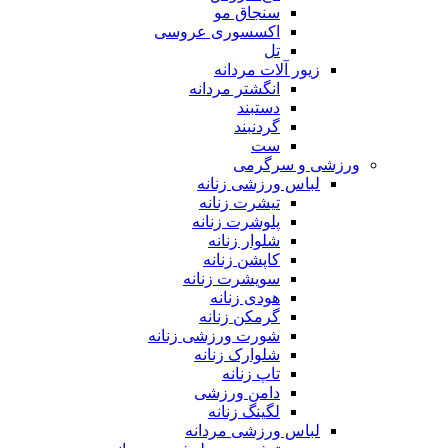
سنجاق مو
اکسسوری عروسی
تل
زیور آلات مردانه
انگشتر مردانه
دستبند
گردنبند
ست
ورزشی و سرگرمی
لباس ورزشی زنانه
تیشرت زنانه
پلوشرت زنانه
شلوار زنانه
کاپشن زنانه
سویشرت زنانه
هودی زنانه
گرمکن زنانه
شورت ورزشی زنانه
شلوارک زنانه
تاپ زنانه
دامن ورزشی
لگینگ زنانه
لباس ورزشی مردانه