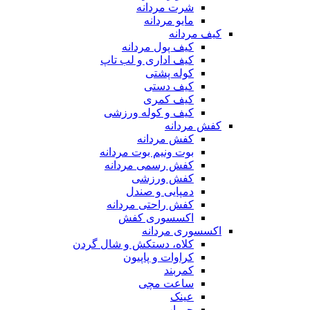
شرت مردانه
مایو مردانه
کیف مردانه
کیف پول مردانه
کیف اداری و لب تاپ
کوله پشتی
کیف دستی
کیف کمری
کیف و کوله ورزشی
کفش مردانه
کفش مردانه
بوت ونیم بوت مردانه
کفش رسمی مردانه
کفش ورزشی
دمپایی و صندل
کفش راحتی مردانه
اکسسوری کفش
اکسسوری مردانه
کلاه، دستکش و شال گردن
کراوات و پاپیون
کمربند
ساعت مچی
عینک
جوراب