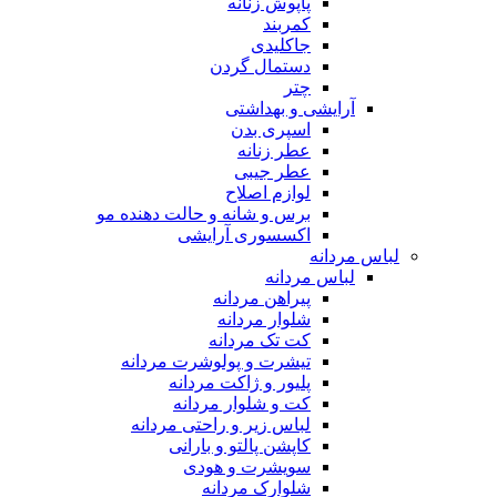
پاپوش زنانه
کمربند
جاکلیدی
دستمال گردن
چتر
آرایشی و بهداشتی
اسپری بدن
عطر زنانه
عطر جیبی
لوازم اصلاح
برس و شانه و حالت دهنده مو
اکسسوری آرایشی
لباس مردانه
لباس مردانه
پیراهن مردانه
شلوار مردانه
کت تک مردانه
تیشرت و پولوشرت مردانه
پلیور و ژاکت مردانه
کت و شلوار مردانه
لباس زیر و راحتی مردانه
کاپشن پالتو و بارانی
سویشرت و هودی
شلوارک مردانه