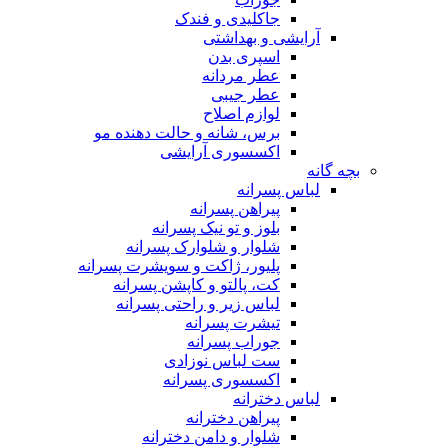
جاکلیدی و فندک
آرایشی و بهداشتی
اسپری بدن
عطر مردانه
عطر جیبی
لوازم اصلاح
برس، شانه و حالت دهنده مو
اکسسوری آرایشی
بچه گانه
لباس پسرانه
پیراهن پسرانه
بلوز و تو نیک پسرانه
شلوار و شلوارک پسرانه
پلیور، ژاکت و سویشرت پسرانه
کت، پالتو و کاپشن پسرانه
لباس زیر و راحتی پسرانه
تیشرت پسرانه
جوراب پسرانه
ست لباس نوزادی
اکسسوری پسرانه
لباس دخترانه
پیراهن دخترانه
شلوار و دامن دخترانه