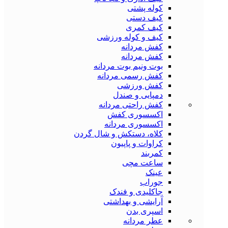
کوله پشتی
کیف دستی
کیف کمری
کیف و کوله ورزشی
کفش مردانه
کفش مردانه
بوت ونیم بوت مردانه
کفش رسمی مردانه
کفش ورزشی
دمپایی و صندل
کفش راحتی مردانه
اکسسوری کفش
اکسسوری مردانه
کلاه، دستکش و شال گردن
کراوات و پاپیون
کمربند
ساعت مچی
عینک
جوراب
جاکلیدی و فندک
آرایشی و بهداشتی
اسپری بدن
عطر مردانه