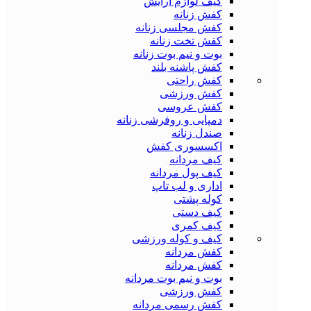
کیف لوازم آرایش
کفش زنانه
کفش مجلسی زنانه
کفش تخت زنانه
بوت و نیم بوت زنانه
کفش پاشنه بلند
کفش راحتی
کفش ورزشی
کفش عروسی
دمپایی و روفرشی زنانه
صندل زنانه
اکسسوری کفش
کیف مردانه
کیف پول مردانه
اداری و لب تاپ
کوله پشتی
کیف دستی
کیف کمری
کیف و کوله ورزشی
کفش مردانه
کفش مردانه
بوت و نیم بوت مردانه
کفش ورزشی
کفش رسمی مردانه