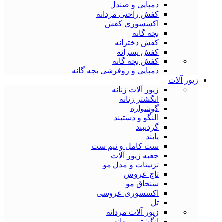
دمپایی و صندل
کفش راحتی مردانه
اکسسوری کفش
بچه گانه
کفش دخترانه
کفش پسرانه
کفش بچه گانه
دمپایی و روفرشی بچه گانه
زیور آلات
زیور آلات زنانه
انگشتر زنانه
گوشواره
النگو و دستبند
گردنبند
پابند
ست کامل و نیم ست
جعبه زیور آلات
تزئینات و مدل مو
تاج عروس
سنجاق مو
اکسسوری عروسی
تل
زیور آلات مردانه
انگشتر مردانه