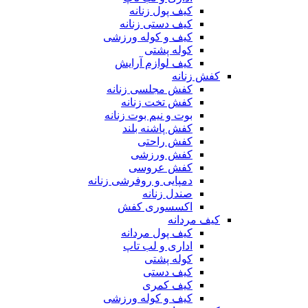
کیف پول زنانه
کیف دستی زنانه
کیف و کوله ورزشی
کوله پشتی
کیف لوازم آرایش
کفش زنانه
کفش مجلسی زنانه
کفش تخت زنانه
بوت و نیم بوت زنانه
کفش پاشنه بلند
کفش راحتی
کفش ورزشی
کفش عروسی
دمپایی و روفرشی زنانه
صندل زنانه
اکسسوری کفش
کیف مردانه
کیف پول مردانه
اداری و لب تاپ
کوله پشتی
کیف دستی
کیف کمری
کیف و کوله ورزشی