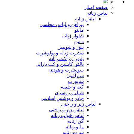
صفحه اصلی
لباس زنانه
لباس زنانه
پیراهن و لباس مجلسی
مانتو
شلوار زنانه
دامن
بلوز و شومیز
تیشرت زنانه و پولوشرت
پلیور و ژاکت زنانه
پالتو، کاپشن و کت بارانی
سویشرت و هودی
سارافون
ساپورت
کت و جلیقه
شال و روسری
چادر و پوشش اسلامی
لباس زیر و راحتی
لباس زیر و راحتی
لباس خواب زنانه
گن زنانه
مایو زنانه
شرت زنانه