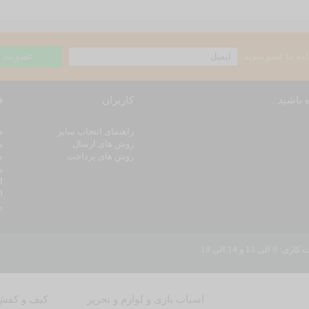
امه ما عضو شوید
ه باشید
کاربران
ف
راهنمای انتخاب سایز
روش های ارسال
س
روش های پرداخت
ب
پ
ا
100
پ
14 الی 18
اسباب بازی و لوازم و تحریر
کیف و کفش