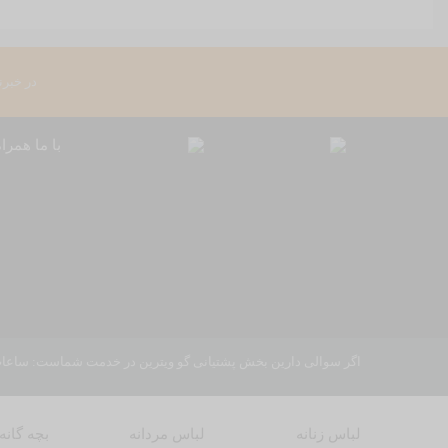
در خبرن
با ما همرا
اگر سوالی دارین بخش پشتیانی گو ویترین در خدمت شماست: ساعات کاری: 9 الی 13 و 
لباس زنانه
لباس مردانه
بچه گانه