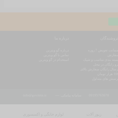
روشندگان
درباره ما
ضمانت تعویض 7 روزه
درباره گو ویترین
فارش
تماس با گو ویترین
سته بندی مناسب و شیک
استخدام در گو ویترین
رو رایگان در محل
رسال رایگان سفارش بالای
 هزار تومان
رسش های متداول
09195763670
سامانه پیامکی: ----
info@govitrin.ir
زیور آلات
لوازم خانگی و اکسسوری