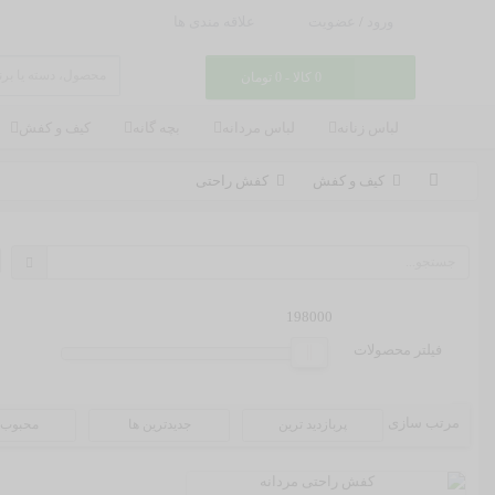
ورود
/
عضویت
علاقه مندی ها
0 کالا - 0 تومان
لباس زنانه
لباس مردانه
بچه گانه
کیف و کفش
کیف و کفش
کفش راحتی
198000
198000
فیلتر محصولات
مرتب سازی
پربازدید ترین
جدیدترین ها
محبوب 