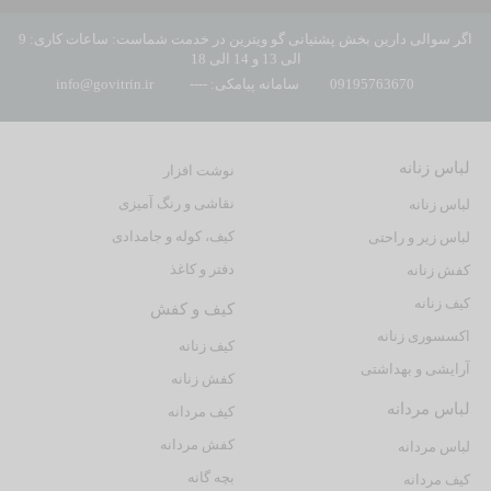
اگر سوالی دارین بخش پشتیانی گو ویترین در خدمت شماست: ساعات کاری: 9
الی 13 و 14 الی 18
09195763670
سامانه پیامکی: ----
info@govitrin.ir
لباس زنانه
نوشت افزار
نقاشی و رنگ آمیزی
لباس زنانه
کیف، کوله و جامدادی
لباس زیر و راحتی
دفتر و کاغذ
کفش زنانه
کیف زنانه
کیف و کفش
اکسسوری زنانه
کیف زنانه
آرایشی و بهداشتی
کفش زنانه
لباس مردانه
کیف مردانه
کفش مردانه
لباس مردانه
بچه گانه
کیف مردانه