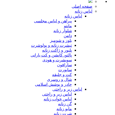
صفحه اصلی
لباس زنانه
لباس زنانه
پیراهن و لباس مجلسی
مانتو
شلوار زنانه
دامن
بلوز و شومیز
تیشرت زنانه و پولوشرت
پلیور و ژاکت زنانه
پالتو، کاپشن و کت بارانی
سویشرت و هودی
سارافون
ساپورت
کت و جلیقه
شال و روسری
چادر و پوشش اسلامی
لباس زیر و راحتی
لباس زیر و راحتی
لباس خواب زنانه
گن زنانه
مایو زنانه
شرت زنانه