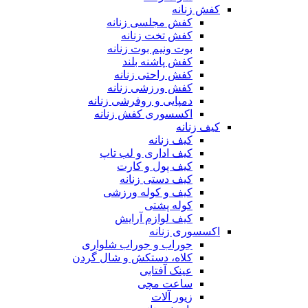
کفش زنانه
کفش مجلسی زنانه
کفش تخت زنانه
بوت ونیم بوت زنانه
کفش پاشنه بلند
کفش راحتی زنانه
کفش ورزشی زنانه
دمپایی و روفرشی زنانه
اکسسوری کفش زنانه
کیف زنانه
کیف زنانه
کیف اداری و لب تاپ
کیف پول و کارت
کیف دستی زنانه
کیف و کوله ورزشی
کوله پشتی
کیف لوازم آرایش
اکسسوری زنانه
جوراب و جوراب شلواری
کلاه، دستکش و شال گردن
عینک آفتابی
ساعت مچی
زیور آلات