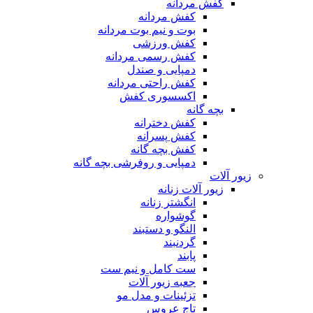
کفش مردانه
کفش مردانه
بوت و نیم بوت مردانه
کفش ورزشی
کفش رسمی مردانه
دمپایی و صندل
کفش راحتی مردانه
اکسسوری کفش
بچه گانه
کفش دخترانه
کفش پسرانه
کفش بچه گانه
دمپایی و روفرشی بچه گانه
زیور آلات
زیور آلات زنانه
انگشتر زنانه
گوشواره
النگو و دستبند
گردنبند
پابند
ست کامل و نیم ست
جعبه زیور آلات
تزئینات و مدل مو
تاج عروس