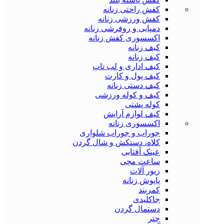
کفش راحتی زنانه
کفش ورزشی زنانه
دمپایی و روفرشی زنانه
اکسسوری کفش زنانه
کیف زنانه
کیف زنانه
کیف اداری و لب تاپ
کیف پول و کارت
کیف دستی زنانه
کیف و کوله ورزشی
کوله پشتی
کیف لوازم آرایش
اکسسوری زنانه
جوراب و جوراب شلواری
کلاه، دستکش و شال گردن
عینک آفتابی
ساعت مچی
زیور آلات
پاپوش زنانه
کمربند
جاکلیدی
دستمال گردن
چتر