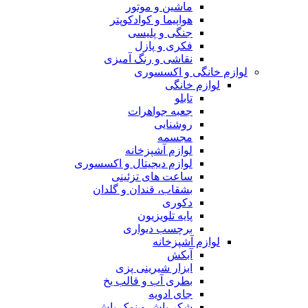
ماشین و موتور
هواپیما و کوادکوپتر
جنگی و پلیسی
فکری و پازل
نقاشی و رنگ آمیزی
لوازم خانگی و اکسسوری
لوازم خانگی
تابلو
جعبه جواهرات
روشنایی
مجسمه
لوازم آشپزخانه
لوازم دیجیتال و اکسسوری
ساعت های تزئینی
بشقاب، قندان و گلدان
دکوری
پایه تلویزیون
برچسب دیواری
لوازم آشپزخانه
آبکش
ابزار شیرینی پزی
بطری آب و قالب یخ
جای ادویه
شکر پاش و نمک پاش