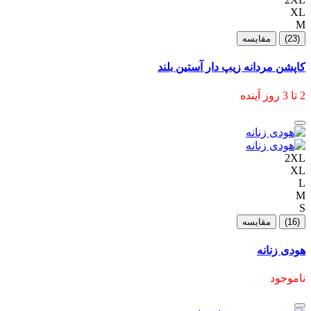
XL
M
(23)
مقایسه
کاپشن مردانه زیپ دار آستین بلند
2 تا 3 روز آینده
2XL
XL
L
M
S
(16)
مقایسه
هودی زنانه
ناموجود