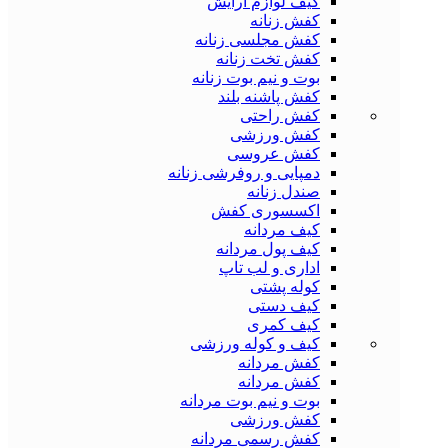
کیف لوازم آرایش
کفش زنانه
کفش مجلسی زنانه
کفش تخت زنانه
بوت و نیم بوت زنانه
کفش پاشنه بلند
کفش راحتی
کفش ورزشی
کفش عروسی
دمپایی و روفرشی زنانه
صندل زنانه
اکسسوری کفش
کیف مردانه
کیف پول مردانه
اداری و لب تاپ
کوله پشتی
کیف دستی
کیف کمری
کیف و کوله ورزشی
کفش مردانه
کفش مردانه
بوت و نیم بوت مردانه
کفش ورزشی
کفش رسمی مردانه