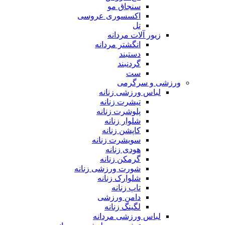
سنجاق مو
اکسسوری عروسی
تل
زیور آلات مردانه
انگشتر مردانه
دستبند
گردنبند
ست
ورزشی و سرگرمی
لباس ورزشی زنانه
تیشرت زنانه
پلوشرت زنانه
شلوار زنانه
کاپشن زنانه
سویشرت زنانه
هودی زنانه
گرمکن زنانه
شورت ورزشی زنانه
شلوارک زنانه
تاپ زنانه
دامن ورزشی
لگینگ زنانه
لباس ورزشی مردانه