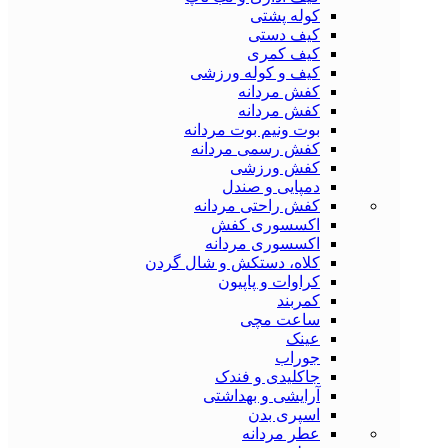
کوله پشتی
کیف دستی
کیف کمری
کیف و کوله ورزشی
کفش مردانه
کفش مردانه
بوت ونیم بوت مردانه
کفش رسمی مردانه
کفش ورزشی
دمپایی و صندل
کفش راحتی مردانه
اکسسوری کفش
اکسسوری مردانه
کلاه، دستکش و شال گردن
کراوات و پاپیون
کمربند
ساعت مچی
عینک
جوراب
جاکلیدی و فندک
آرایشی و بهداشتی
اسپری بدن
عطر مردانه