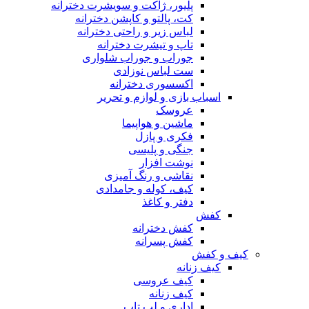
پلیور، ژاکت و سویشرت دخترانه
کت، پالتو و کاپشن دخترانه
لباس زیر و راحتی دخترانه
تاپ و تیشرت دخترانه
جوراب و جوراب شلواری
ست لباس نوزادی
اکسسوری دخترانه
اسباب بازی و لوازم و تحریر
عروسک
ماشین و هواپیما
فکری و پازل
جنگی و پلیسی
نوشت افزار
نقاشی و رنگ آمیزی
کیف، کوله و جامدادی
دفتر و کاغذ
کفش
کفش دخترانه
کفش پسرانه
کیف و کفش
کیف زنانه
کیف عروسی
کیف زنانه
اداری و لب تاپ