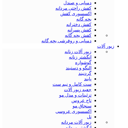
دمپایی و صندل
کفش راحتی مردانه
اکسسوری کفش
بچه گانه
کفش دخترانه
کفش پسرانه
کفش بچه گانه
دمپایی و روفرشی بچه گانه
زیور آلات
زیور آلات زنانه
انگشتر زنانه
گوشواره
النگو و دستبند
گردنبند
پابند
ست کامل و نیم ست
جعبه زیور آلات
تزئینات و مدل مو
تاج عروس
سنجاق مو
اکسسوری عروسی
تل
زیور آلات مردانه
انگشتر مردانه