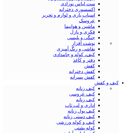
ست لباس نوزادی
اکسسوری دخترانه
اسباب بازی و لوازم و تحریر
عروسک
ماشین و هواپیما
فکری و پازل
جنگی و پلیسی
نوشت افزار
نقاشی و رنگ آمیزی
کیف، کوله و جامدادی
دفتر و کاغذ
کفش
کفش دخترانه
کفش پسرانه
کیف و کفش
کیف زنانه
کیف عروسی
کیف زنانه
اداری و لب تاپ
کیف پول زنانه
کیف دستی زنانه
کیف و کوله ورزشی
کوله پشتی