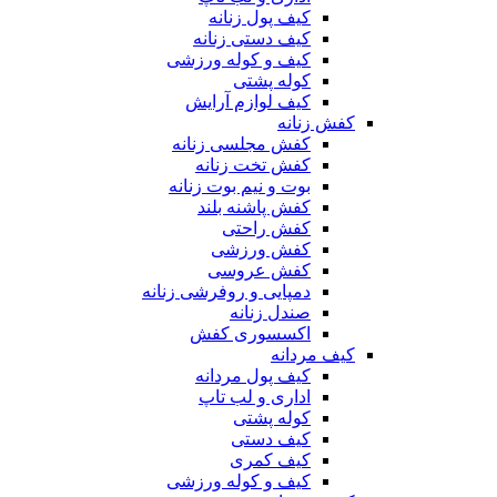
کیف پول زنانه
کیف دستی زنانه
کیف و کوله ورزشی
کوله پشتی
کیف لوازم آرایش
کفش زنانه
کفش مجلسی زنانه
کفش تخت زنانه
بوت و نیم بوت زنانه
کفش پاشنه بلند
کفش راحتی
کفش ورزشی
کفش عروسی
دمپایی و روفرشی زنانه
صندل زنانه
اکسسوری کفش
کیف مردانه
کیف پول مردانه
اداری و لب تاپ
کوله پشتی
کیف دستی
کیف کمری
کیف و کوله ورزشی