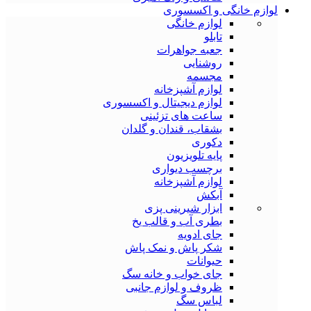
لوازم خانگی و اکسسوری
لوازم خانگی
تابلو
جعبه جواهرات
روشنایی
مجسمه
لوازم آشپزخانه
لوازم دیجیتال و اکسسوری
ساعت های تزئینی
بشقاب، قندان و گلدان
دکوری
پایه تلویزیون
برچسب دیواری
لوازم آشپزخانه
آبکش
ابزار شیرینی پزی
بطری آب و قالب یخ
جای ادویه
شکر پاش و نمک پاش
حیوانات
جای خواب و خانه سگ
ظروف و لوازم جانبی
لباس سگ