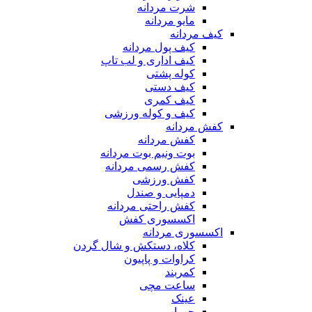
شرت مردانه
مایو مردانه
کیف مردانه
کیف پول مردانه
کیف اداری و لب تاپ
کوله پشتی
کیف دستی
کیف کمری
کیف و کوله ورزشی
کفش مردانه
کفش مردانه
بوت ونیم بوت مردانه
کفش رسمی مردانه
کفش ورزشی
دمپایی و صندل
کفش راحتی مردانه
اکسسوری کفش
اکسسوری مردانه
کلاه، دستکش و شال گردن
کراوات و پاپیون
کمربند
ساعت مچی
عینک
جوراب