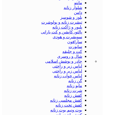
مانتو
شلوار زنانه
دامن
بلوز و شومیز
تیشرت زنانه و پولوشرت
پلیور و ژاکت زنانه
پالتو، کاپشن و کت بارانی
سویشرت و هودی
سارافون
ساپورت
کت و جلیقه
شال و روسری
چادر و پوشش اسلامی
لباس زیر و راحتی
لباس زیر و راحتی
لباس خواب زنانه
گن زنانه
مایو زنانه
شرت زنانه
کفش زنانه
کفش مجلسی زنانه
کفش تخت زنانه
بوت ونیم بوت زنانه
کفش پاشنه بلند