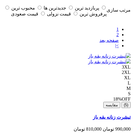
پربازدید ترین
جدیدترین ها
محبوب ترین
مرتب سازی
پرفروش ترین
قیمت نزولی
قیمت صعودی
1
2
صفحه بعد
>|
3XL
2XL
XL
L
M
S
18%
OFF
(5)
مقایسه
تیشرت زنانه یقه باز
990,000 تومان
810,000 تومان