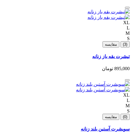
XL
L
M
S
(3)
مقایسه
تیشرت یقه باز زنانه
895,000 تومان
XL
L
M
S
(0)
مقایسه
سویشرت آستین بلند زنانه