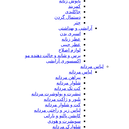
پاپوش زنانه
کمربند
جاکلیدی
دستمال گردن
چتر
آرایشی و بهداشتی
اسپری بدن
عطر زنانه
عطر جیبی
لوازم اصلاح
برس و شانه و حالت دهنده مو
اکسسوری آرایشی
لباس مردانه
لباس مردانه
پیراهن مردانه
شلوار مردانه
کت تک مردانه
تیشرت و پولوشرت مردانه
پلیور و ژاکت مردانه
کت و شلوار مردانه
لباس زیر و راحتی مردانه
کاپشن پالتو و بارانی
سویشرت و هودی
شلوارک مردانه