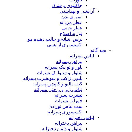
جاکلیدی و فندک
آرایشی و بهداشتی
اسپری بدن
عطر مردانه
عطر جیبی
لوازم اصلاح
برس، شانه و حالت دهنده مو
اکسسوری آرایشی
بچه گانه
لباس پسرانه
پیراهن پسرانه
بلوز و تو نیک پسرانه
شلوار و شلوارک پسرانه
پلیور، ژاکت و سویشرت پسرانه
کت، پالتو و کاپشن پسرانه
لباس زیر و راحتی پسرانه
تیشرت پسرانه
جوراب پسرانه
ست لباس نوزادی
اکسسوری پسرانه
لباس دخترانه
پیراهن دخترانه
شلوار و دامن دخترانه