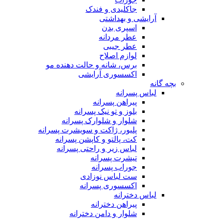
جاکلیدی و فندک
آرایشی و بهداشتی
اسپری بدن
عطر مردانه
عطر جیبی
لوازم اصلاح
برس، شانه و حالت دهنده مو
اکسسوری آرایشی
بچه گانه
لباس پسرانه
پیراهن پسرانه
بلوز و تو نیک پسرانه
شلوار و شلوارک پسرانه
پلیور، ژاکت و سویشرت پسرانه
کت، پالتو و کاپشن پسرانه
لباس زیر و راحتی پسرانه
تیشرت پسرانه
جوراب پسرانه
ست لباس نوزادی
اکسسوری پسرانه
لباس دخترانه
پیراهن دخترانه
شلوار و دامن دخترانه