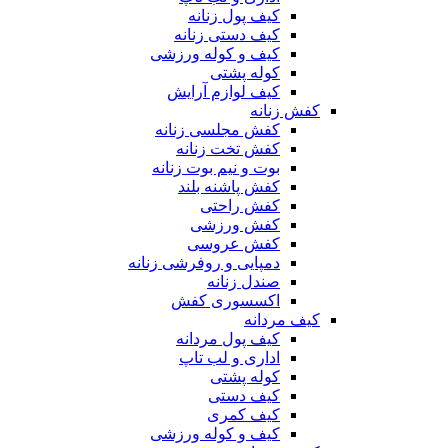
کیف پول زنانه
کیف دستی زنانه
کیف و کوله ورزشی
کوله پشتی
کیف لوازم آرایش
کفش زنانه
کفش مجلسی زنانه
کفش تخت زنانه
بوت و نیم بوت زنانه
کفش پاشنه بلند
کفش راحتی
کفش ورزشی
کفش عروسی
دمپایی و روفرشی زنانه
صندل زنانه
اکسسوری کفش
کیف مردانه
کیف پول مردانه
اداری و لب تاپ
کوله پشتی
کیف دستی
کیف کمری
کیف و کوله ورزشی