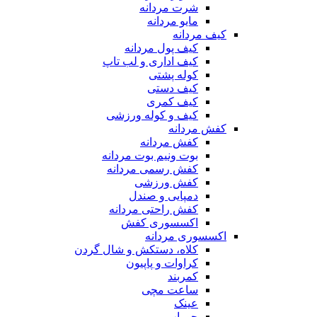
شرت مردانه
مایو مردانه
کیف مردانه
کیف پول مردانه
کیف اداری و لب تاپ
کوله پشتی
کیف دستی
کیف کمری
کیف و کوله ورزشی
کفش مردانه
کفش مردانه
بوت ونیم بوت مردانه
کفش رسمی مردانه
کفش ورزشی
دمپایی و صندل
کفش راحتی مردانه
اکسسوری کفش
اکسسوری مردانه
کلاه، دستکش و شال گردن
کراوات و پاپیون
کمربند
ساعت مچی
عینک
جوراب