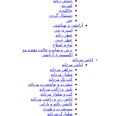
پاپوش زنانه
کمربند
جاکلیدی
دستمال گردن
چتر
آرایشی و بهداشتی
اسپری بدن
عطر زنانه
عطر جیبی
لوازم اصلاح
برس و شانه و حالت دهنده مو
اکسسوری آرایشی
لباس مردانه
لباس مردانه
پیراهن مردانه
شلوار مردانه
کت تک مردانه
تیشرت و پولوشرت مردانه
پلیور و ژاکت مردانه
کت و شلوار مردانه
لباس زیر و راحتی مردانه
کاپشن پالتو و بارانی
سویشرت و هودی
شلوارک مردانه