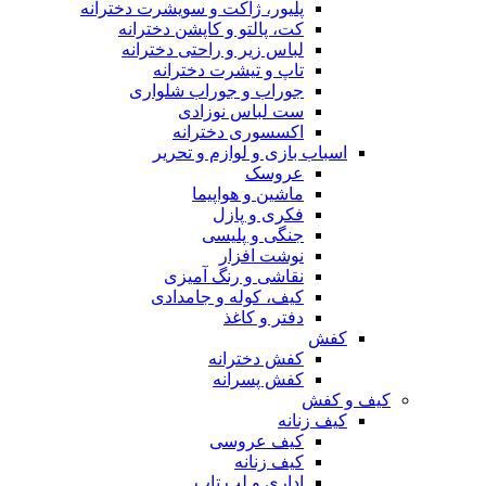
پلیور، ژاکت و سویشرت دخترانه
کت، پالتو و کاپشن دخترانه
لباس زیر و راحتی دخترانه
تاپ و تیشرت دخترانه
جوراب و جوراب شلواری
ست لباس نوزادی
اکسسوری دخترانه
اسباب بازی و لوازم و تحریر
عروسک
ماشین و هواپیما
فکری و پازل
جنگی و پلیسی
نوشت افزار
نقاشی و رنگ آمیزی
کیف، کوله و جامدادی
دفتر و کاغذ
کفش
کفش دخترانه
کفش پسرانه
کیف و کفش
کیف زنانه
کیف عروسی
کیف زنانه
اداری و لب تاپ