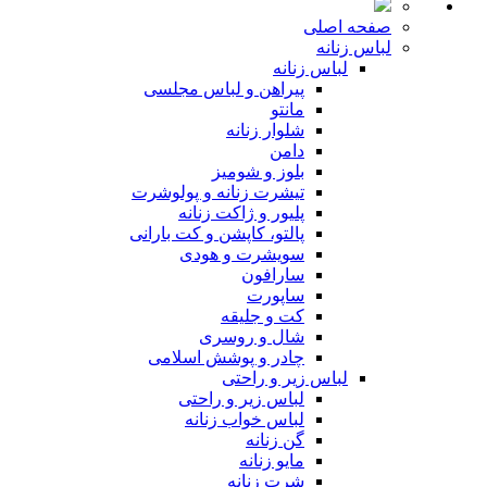
صفحه اصلی
لباس زنانه
لباس زنانه
پیراهن و لباس مجلسی
مانتو
شلوار زنانه
دامن
بلوز و شومیز
تیشرت زنانه و پولوشرت
پلیور و ژاکت زنانه
پالتو، کاپشن و کت بارانی
سویشرت و هودی
سارافون
ساپورت
کت و جلیقه
شال و روسری
چادر و پوشش اسلامی
لباس زیر و راحتی
لباس زیر و راحتی
لباس خواب زنانه
گن زنانه
مایو زنانه
شرت زنانه