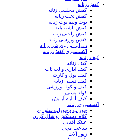
کفش زنانه
کفش مجلسی زنانه
کفش تخت زنانه
بوت ونیم بوت زنانه
کفش پاشنه بلند
کفش راحتی زنانه
کفش ورزشی زنانه
دمپایی و روفرشی زنانه
اکسسوری کفش زنانه
کیف زنانه
کیف زنانه
کیف اداری و لب تاپ
کیف پول و کارت
کیف دستی زنانه
کیف و کوله ورزشی
کوله پشتی
کیف لوازم آرایش
اکسسوری زنانه
جوراب و جوراب شلواری
کلاه، دستکش و شال گردن
عینک آفتابی
ساعت مچی
زیور آلات