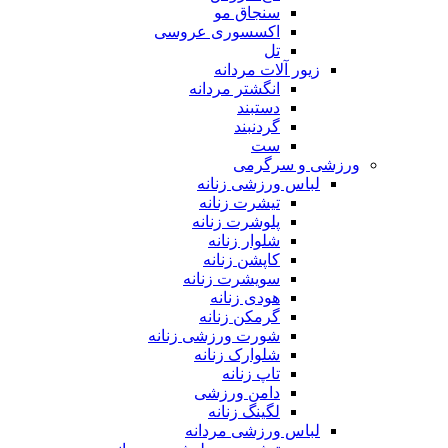
سنجاق مو
اکسسوری عروسی
تل
زیور آلات مردانه
انگشتر مردانه
دستبند
گردنبند
ست
ورزشی و سرگرمی
لباس ورزشی زنانه
تیشرت زنانه
پلوشرت زنانه
شلوار زنانه
کاپشن زنانه
سویشرت زنانه
هودی زنانه
گرمکن زنانه
شورت ورزشی زنانه
شلوارک زنانه
تاپ زنانه
دامن ورزشی
لگینگ زنانه
لباس ورزشی مردانه