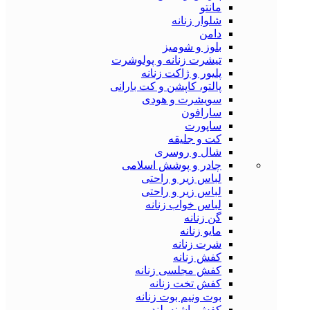
مانتو
شلوار زنانه
دامن
بلوز و شومیز
تیشرت زنانه و پولوشرت
پلیور و ژاکت زنانه
پالتو، کاپشن و کت بارانی
سویشرت و هودی
سارافون
ساپورت
کت و جلیقه
شال و روسری
چادر و پوشش اسلامی
لباس زیر و راحتی
لباس زیر و راحتی
لباس خواب زنانه
گن زنانه
مایو زنانه
شرت زنانه
کفش زنانه
کفش مجلسی زنانه
کفش تخت زنانه
بوت ونیم بوت زنانه
کفش پاشنه بلند