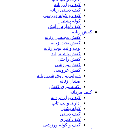
کیف پول زنانه
کیف دستی زنانه
کیف و کوله ورزشی
کوله پشتی
کیف لوازم آرایش
کفش زنانه
کفش مجلسی زنانه
کفش تخت زنانه
بوت و نیم بوت زنانه
کفش پاشنه بلند
کفش راحتی
کفش ورزشی
کفش عروسی
دمپایی و روفرشی زنانه
صندل زنانه
اکسسوری کفش
کیف مردانه
کیف پول مردانه
اداری و لب تاپ
کوله پشتی
کیف دستی
کیف کمری
کیف و کوله ورزشی