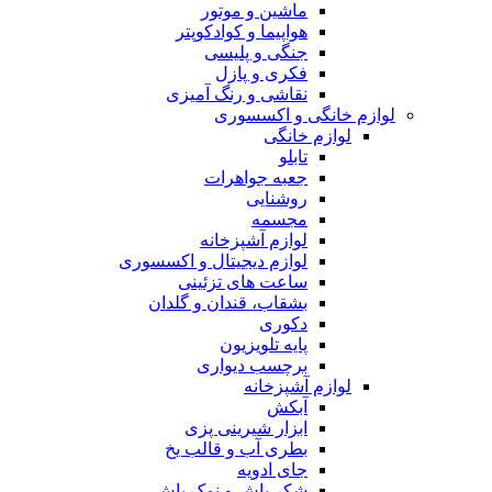
ماشین و موتور
هواپیما و کوادکوپتر
جنگی و پلیسی
فکری و پازل
نقاشی و رنگ آمیزی
لوازم خانگی و اکسسوری
لوازم خانگی
تابلو
جعبه جواهرات
روشنایی
مجسمه
لوازم آشپزخانه
لوازم دیجیتال و اکسسوری
ساعت های تزئینی
بشقاب، قندان و گلدان
دکوری
پایه تلویزیون
برچسب دیواری
لوازم آشپزخانه
آبکش
ابزار شیرینی پزی
بطری آب و قالب یخ
جای ادویه
شکر پاش و نمک پاش