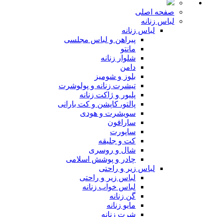
صفحه اصلی
لباس زنانه
لباس زنانه
پیراهن و لباس مجلسی
مانتو
شلوار زنانه
دامن
بلوز و شومیز
تیشرت زنانه و پولوشرت
پلیور و ژاکت زنانه
پالتو، کاپشن و کت بارانی
سویشرت و هودی
سارافون
ساپورت
کت و جلیقه
شال و روسری
چادر و پوشش اسلامی
لباس زیر و راحتی
لباس زیر و راحتی
لباس خواب زنانه
گن زنانه
مایو زنانه
شرت زنانه