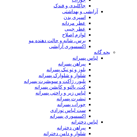
جاکلیدی و فندک
آرایشی و بهداشتی
اسپری بدن
عطر مردانه
عطر جیبی
لوازم اصلاح
برس، شانه و حالت دهنده مو
اکسسوری آرایشی
بچه گانه
لباس پسرانه
پیراهن پسرانه
بلوز و تو نیک پسرانه
شلوار و شلوارک پسرانه
پلیور، ژاکت و سویشرت پسرانه
کت، پالتو و کاپشن پسرانه
لباس زیر و راحتی پسرانه
تیشرت پسرانه
جوراب پسرانه
ست لباس نوزادی
اکسسوری پسرانه
لباس دخترانه
پیراهن دخترانه
شلوار و دامن دخترانه