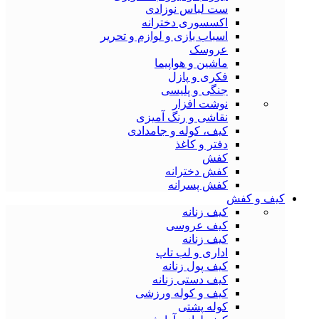
ست لباس نوزادی
اکسسوری دخترانه
اسباب بازی و لوازم و تحریر
عروسک
ماشین و هواپیما
فکری و پازل
جنگی و پلیسی
نوشت افزار
نقاشی و رنگ آمیزی
کیف، کوله و جامدادی
دفتر و کاغذ
کفش
کفش دخترانه
کفش پسرانه
کیف و کفش
کیف زنانه
کیف عروسی
کیف زنانه
اداری و لب تاپ
کیف پول زنانه
کیف دستی زنانه
کیف و کوله ورزشی
کوله پشتی