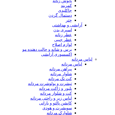
پاپوش زنانه
کمربند
جاکلیدی
دستمال گردن
چتر
آرایشی و بهداشتی
اسپری بدن
عطر زنانه
عطر جیبی
لوازم اصلاح
برس و شانه و حالت دهنده مو
اکسسوری آرایشی
لباس مردانه
لباس مردانه
پیراهن مردانه
شلوار مردانه
کت تک مردانه
تیشرت و پولوشرت مردانه
پلیور و ژاکت مردانه
کت و شلوار مردانه
لباس زیر و راحتی مردانه
کاپشن پالتو و بارانی
سویشرت و هودی
شلوارک مردانه