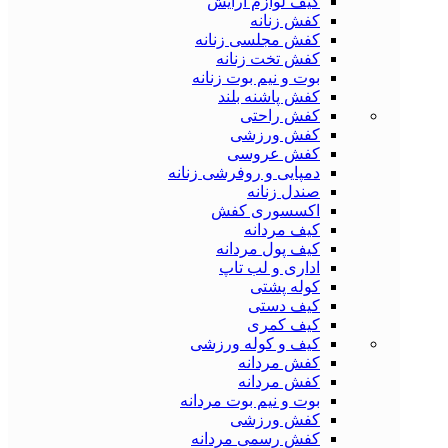
کیف لوازم آرایش
کفش زنانه
کفش مجلسی زنانه
کفش تخت زنانه
بوت و نیم بوت زنانه
کفش پاشنه بلند
کفش راحتی
کفش ورزشی
کفش عروسی
دمپایی و روفرشی زنانه
صندل زنانه
اکسسوری کفش
کیف مردانه
کیف پول مردانه
اداری و لب تاپ
کوله پشتی
کیف دستی
کیف کمری
کیف و کوله ورزشی
کفش مردانه
کفش مردانه
بوت و نیم بوت مردانه
کفش ورزشی
کفش رسمی مردانه