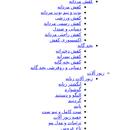
کفش مردانه
کفش مردانه
بوت و نیم بوت مردانه
کفش ورزشی
کفش رسمی مردانه
دمپایی و صندل
کفش راحتی مردانه
اکسسوری کفش
بچه گانه
کفش دخترانه
کفش پسرانه
کفش بچه گانه
دمپایی و روفرشی بچه گانه
زیور آلات
زیور آلات زنانه
انگشتر زنانه
گوشواره
النگو و دستبند
گردنبند
پابند
ست کامل و نیم ست
جعبه زیور آلات
تزئینات و مدل مو
تاج عروس