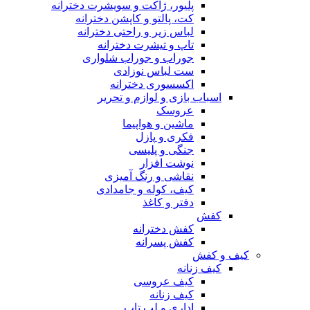
پلیور، ژاکت و سویشرت دخترانه
کت، پالتو و کاپشن دخترانه
لباس زیر و راحتی دخترانه
تاپ و تیشرت دخترانه
جوراب و جوراب شلواری
ست لباس نوزادی
اکسسوری دخترانه
اسباب بازی و لوازم و تحریر
عروسک
ماشین و هواپیما
فکری و پازل
جنگی و پلیسی
نوشت افزار
نقاشی و رنگ آمیزی
کیف، کوله و جامدادی
دفتر و کاغذ
کفش
کفش دخترانه
کفش پسرانه
کیف و کفش
کیف زنانه
کیف عروسی
کیف زنانه
اداری و لب تاپ