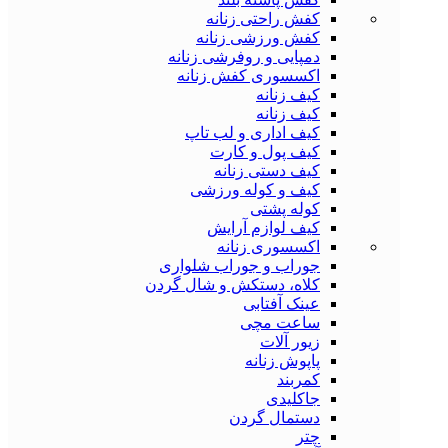
کفش راحتی زنانه
کفش ورزشی زنانه
دمپایی و روفرشی زنانه
اکسسوری کفش زنانه
کیف زنانه
کیف زنانه
کیف اداری و لب تاپ
کیف پول و کارت
کیف دستی زنانه
کیف و کوله ورزشی
کوله پشتی
کیف لوازم آرایش
اکسسوری زنانه
جوراب و جوراب شلواری
کلاه، دستکش و شال گردن
عینک آفتابی
ساعت مچی
زیور آلات
پاپوش زنانه
کمربند
جاکلیدی
دستمال گردن
چتر