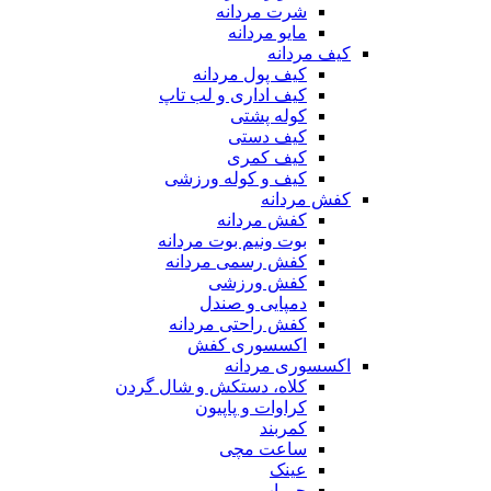
شرت مردانه
مایو مردانه
کیف مردانه
کیف پول مردانه
کیف اداری و لب تاپ
کوله پشتی
کیف دستی
کیف کمری
کیف و کوله ورزشی
کفش مردانه
کفش مردانه
بوت ونیم بوت مردانه
کفش رسمی مردانه
کفش ورزشی
دمپایی و صندل
کفش راحتی مردانه
اکسسوری کفش
اکسسوری مردانه
کلاه، دستکش و شال گردن
کراوات و پاپیون
کمربند
ساعت مچی
عینک
جوراب