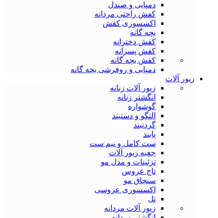
دمپایی و صندل
کفش راحتی مردانه
اکسسوری کفش
بچه گانه
کفش دخترانه
کفش پسرانه
کفش بچه گانه
دمپایی و روفرشی بچه گانه
زیور آلات
زیور آلات زنانه
انگشتر زنانه
گوشواره
النگو و دستبند
گردنبند
پابند
ست کامل و نیم ست
جعبه زیور آلات
تزئینات و مدل مو
تاج عروس
سنجاق مو
اکسسوری عروسی
تل
زیور آلات مردانه
انگشتر مردانه