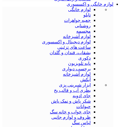
لوازم خانگی و اکسسوری
لوازم خانگی
تابلو
جعبه جواهرات
روشنایی
مجسمه
لوازم آشپزخانه
لوازم دیجیتال و اکسسوری
ساعت های تزئینی
بشقاب، قندان و گلدان
دکوری
پایه تلویزیون
برچسب دیواری
لوازم آشپزخانه
آبکش
ابزار شیرینی پزی
بطری آب و قالب یخ
جای ادویه
شکر پاش و نمک پاش
حیوانات
جای خواب و خانه سگ
ظروف و لوازم جانبی
لباس سگ