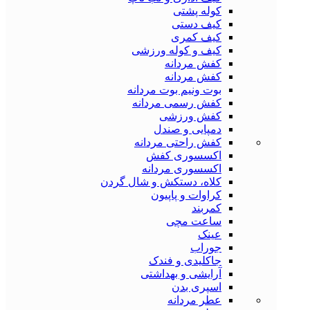
کوله پشتی
کیف دستی
کیف کمری
کیف و کوله ورزشی
کفش مردانه
کفش مردانه
بوت ونیم بوت مردانه
کفش رسمی مردانه
کفش ورزشی
دمپایی و صندل
کفش راحتی مردانه
اکسسوری کفش
اکسسوری مردانه
کلاه، دستکش و شال گردن
کراوات و پاپیون
کمربند
ساعت مچی
عینک
جوراب
جاکلیدی و فندک
آرایشی و بهداشتی
اسپری بدن
عطر مردانه