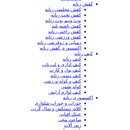
کفش زنانه
کفش مجلسی زنانه
کفش تخت زنانه
بوت ونیم بوت زنانه
کفش پاشنه بلند
کفش راحتی زنانه
کفش ورزشی زنانه
دمپایی و روفرشی زنانه
اکسسوری کفش زنانه
کیف زنانه
کیف زنانه
کیف اداری و لب تاپ
کیف پول و کارت
کیف دستی زنانه
کیف و کوله ورزشی
کوله پشتی
کیف لوازم آرایش
اکسسوری زنانه
جوراب و جوراب شلواری
کلاه، دستکش و شال گردن
عینک آفتابی
ساعت مچی
زیور آلات