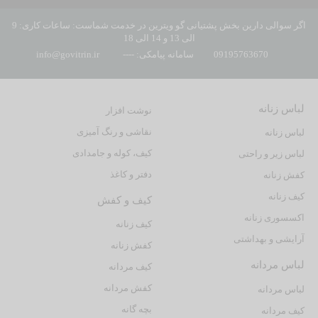
اگر سوالی دارین بخش پشتیانی گو ویترین در خدمت شماست: ساعات کاری: 9
الی 13 و 14 الی 18
09195763670
سامانه پیامکی: ----
info@govitrin.ir
لباس زنانه
نوشت افزار
نقاشی و رنگ آمیزی
لباس زنانه
کیف، کوله و جامدادی
لباس زیر و راحتی
دفتر و کاغذ
کفش زنانه
کیف زنانه
کیف و کفش
اکسسوری زنانه
کیف زنانه
آرایشی و بهداشتی
کفش زنانه
لباس مردانه
کیف مردانه
کفش مردانه
لباس مردانه
بچه گانه
کیف مردانه